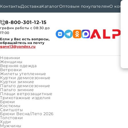
Контакты
Доставка
Каталог
Оптовым покупателям
О комп
8-800-301-12-15
график работы с 08:30 до
17:00
Если у Вас есть вопросы,
обращайтесь на почту
gane13@yandex.ru
Новинки
Женщины
Верхняя одежда
Ветровки
Каталог
Главная
Жилеты утепленные
Куртки демисезонные
Куртки зимние
Пальто демисезонные
Пальто зимние
Плащи ветрозащитные
Трикотажные изделия
Брюки
Костюмы
Свитшоты
Брюки Весна/Лето 2026
Неправильно набран адрес,
Толстовки
Худи
или такой страницы на сайте больше не существует.
Мужчины