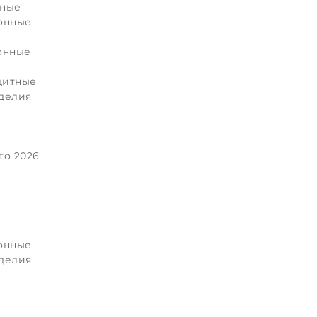
нные
онные
онные
щитные
делия
то 2026
онные
делия