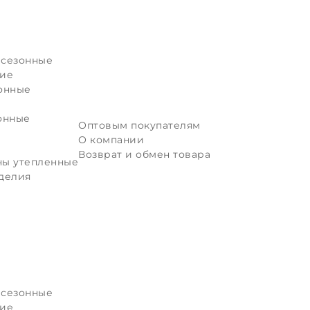
исезонные
ние
онные
онные
Оптовым покупателям
О компании
Возврат и обмен товара
ы утепленные
делия
исезонные
ние