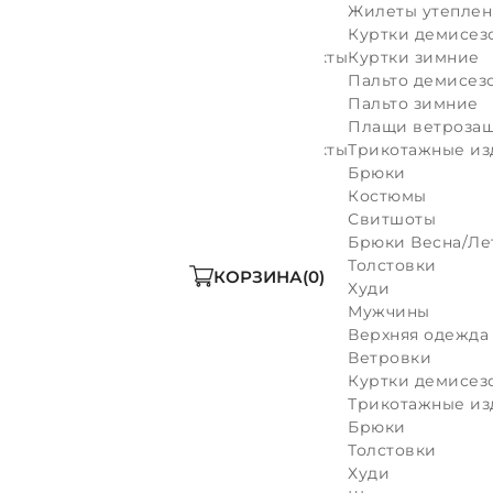
.
Девочкам
Жилеты утепле
Верхняя дежда
Куртки демисез
Комплекты\полукомплекты
Куртки зимние
Трикотаж
Пальто демисез
Мальчикам
Пальто зимние
Верхняя дежда
Плащи ветроза
Комплекты\полукомплекты
Трикотажные из
Трикотаж
Брюки
Костюмы
Свитшоты
Брюки Весна/Ле
Толстовки
КОРЗИНА
0
Худи
Мужчины
Верхняя одежда
Ветровки
Куртки демисез
Трикотажные из
Брюки
Толстовки
Худи