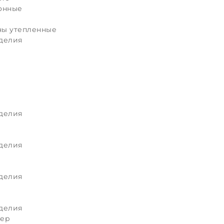
онные
ы утепленные
делия
делия
делия
делия
делия
мер