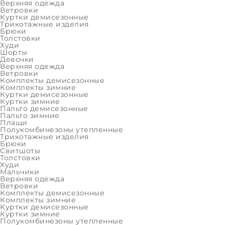
Вернитесь на
главную
или воспользуйтесь картой сайта
Верхняя одежда
Ветровки
Куртки демисезонные
Трикотажные изделия
Брюки
Толстовки
Худи
Шорты
Девочки
Верхняя одежда
Ветровки
Комплекты демисезонные
Комплекты зимние
Куртки демисезонные
Куртки зимние
Пальто демисезонные
Пальто зимние
Плащи
Полукомбинезоны утепленные
Трикотажные изделия
Брюки
Свитшоты
Толстовки
Худи
Мальчики
Верхняя одежда
Ветровки
Комплекты демисезонные
Комплекты зимние
Куртки демисезонные
Куртки зимние
Полукомбинезоны утепленные