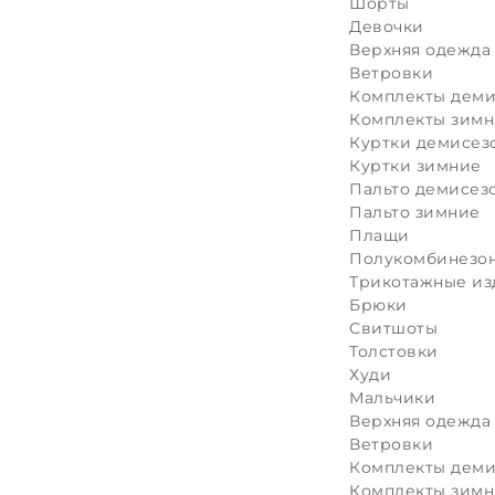
Шорты
Девочки
Верхняя одежда
Ветровки
Комплекты дем
Комплекты зим
Куртки демисез
Куртки зимние
Пальто демисез
Пальто зимние
Плащи
Полукомбинезон
Трикотажные из
Брюки
Свитшоты
Толстовки
Худи
Мальчики
Верхняя одежда
Ветровки
Комплекты дем
Комплекты зим