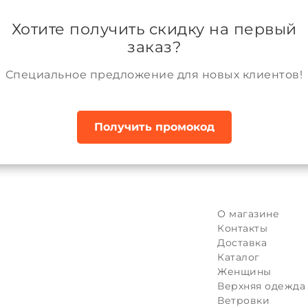
ании
Возврат и обмен товара
Аккаунт
Хотите получить скидку на первый
заказ?
Специальное предложение для новых клиентов!
Получить промокод
Карта сайта:
Каталог
О магазине
Женщинам
Контакты
Верхняя дежда
Доставка
Трикотаж
Каталог
Мужчинам (4)
Женщины
Верхняя одежда (4)
Верхняя одежда
Трикотаж
Ветровки