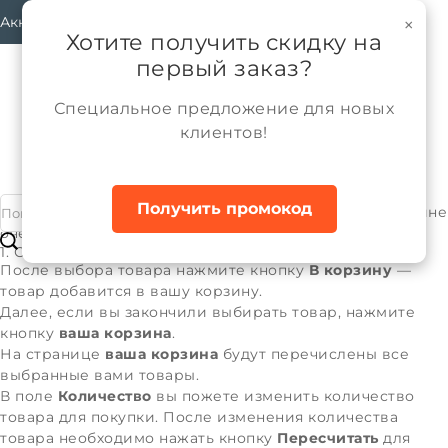
Аккаунт
×
Хотите получить скидку на
первый заказ?
Специальное предложение для новых
клиентов!
О магазине
Как купить
Главная
Получить промокод
Процедура покупки товара в нашем Интернет-магазине
очень проста и состоит из нескольких шагов.
1. Оформление заказа
После выбора товара нажмите кнопку
В корзину
—
товар добавится в вашу корзину.
Далее, если вы закончили выбирать товар, нажмите
кнопку
ваша корзина
.
На странице
ваша корзина
будут перечислены все
выбранные вами товары.
В поле
Количество
вы пожете изменить количество
товара для покупки. После изменения количества
товара необходимо нажать кнопку
Пересчитать
для