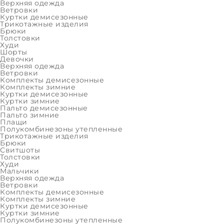
Верхняя одежда
Ветровки
Трикотажные изделия
Куртки демисезонные
Брюки
Толсто
Трикотажные изделия
Брюки
Девочки
Толстовки
Верхняя одежда
Худи
Товаров:
0
Шорты
Девочки
Трикотажные изделия
Верхняя одежда
Ветровки
Мальчики
Распродажа трикотажные изде
Комплекты демисезонные
Активные фильтры
Комплекты зимние
Верхняя одежда
Куртки демисезонные
Куртки зимние
Трикотажные изделия
Пальто демисезонные
Пальто зимние
ВЫБРАТЬ 
РАСПРОДАЖА
Плащи
Полукомбинезоны утепленные
Девочки
Трикотажные изделия
Брюки
Свитшоты
Женщины
Толстовки
Худи
Мальчики
Мальчики
Верхняя одежда
Мужчины
Ветровки
Комплекты демисезонные
Последний размер
Комплекты зимние
Куртки демисезонные
Девочки
Куртки зимние
Полукомбинезоны утепленные