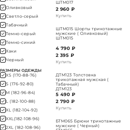
ШТМ017
Оливковый
2 960 ₽
Купить
Светло-серый
Табачный
ШТМ015 Шорты трикотажные
ВЫБРАТЬ ПАРАМЕТРЫ
ВЫБРАТЬ 
мужские ( Оливковый)
Темно-серый
ШТМ015
Темно-синий
4 790 ₽
Хаки
2 395
₽
Черный
Купить
РАЗМЕРЫ ОДЕЖДЫ
ДТМ123 Толстовка
XS (170-88-76)
ВЫБРАТЬ ПАРАМЕТРЫ
ВЫБРАТЬ 
трикотажная мужская (
S (176-92-80)
Табачный)
ДТМ123
M (182-96-84)
5 490 ₽
L (182-100-88)
2 790
₽
Купить
XL (182-104-92)
XXL(182-108-96)
БТМ065 Брюки трикотажные
ВЫБРАТЬ ПАРАМЕТРЫ
мужские ( Черный)
2XL (182-108-96)