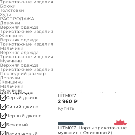
Женщины
Трикотажные изделия
Брюки
Толстовки
Мальчики
Худи
РАСПРОДАЖА
Мужчины
Девочки
Верхняя одежда
ФИЛЬТР
Трикотажные изделия
ДТМ089 Толстовка
ВЫБРАТЬ ПАРАМЕТРЫ
ВЫБРАТЬ 
Женщины
трикотажная мужская (
Верхняя одежда
Светло-серый)
Трикотажные изделия
ДТМ089
ОЧИСТИТЬ
Мальчики
6 490 ₽
Верхняя одежда
Трикотажные изделия
2 891
₽
Мужчины
Верхняя одежда
ЦЕНА
Купить
Трикотажные изделия
Последний размер
Девочки
Женщины
ШТМ017 Шорты трикотажные
Мальчики
ВЫБРАТЬ ПАРАМЕТРЫ
ВЫБРАТЬ 
Мужчины
мужские ( Синий джинс)
ЦВЕТ ОДЕЖДЫ
ШТМ017
Серый джинс
2 960 ₽
Синий джинс
Купить
Черный джинс
ВЫБРАТЬ 
Бежевый
ШТМ017 Шорты трикотажные
ВЫБРАТЬ ПАРАМЕТРЫ
мужские ( Оливковый)
Васильковый