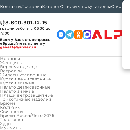
Контакты
Доставка
Каталог
Оптовым покупателям
О комп
8-800-301-12-15
график работы с 08:30 до
17:00
Если у Вас есть вопросы,
обращайтесь на почту
gane13@yandex.ru
Новинки
Женщины
Верхняя одежда
Ветровки
Каталог
РАСПРОДАЖА
Мужчины
Трикот
Главная
Жилеты утепленные
Куртки демисезонные
Куртки зимние
Пальто демисезонные
КАТАЛОГ ТОВАРОВ
#
Подкатегории
Пальто зимние
КАТАЛОГ ТОВАРОВ
Плащи ветрозащитные
Женщины
Трикотажные изделия
Брюки
Верхняя одежда
Костюмы
Свитшоты
Трикотажные изделия
Брюки Весна/Лето 2026
Толстовки
Мужчины
Худи
Мужчины
Верхняя одежда