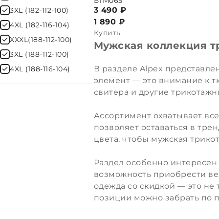
БТМ065
3 490 ₽
3XL (182-112-100)
1 890
₽
4XL (182-116-104)
Купить
XXXL(188-112-100)
Мужская коллекция т
3XL (188-112-100)
В разделе Alpex представлен
4XL (188-116-104)
элемент — это внимание к т
свитера и другие трикотаж
Ассортимент охватывает все
позволяет оставаться в трен
цвета, чтобы мужская трико
Раздел особенно интересен 
возможность приобрести вещ
одежда со скидкой — это не
позиции можно забрать по 