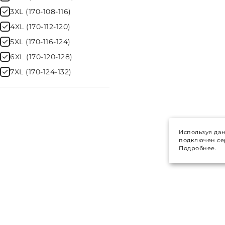
3XL (170-108-116)
4XL (170-112-120)
5XL (170-116-124)
6XL (170-120-128)
7XL (170-124-132)
Используя дан
подключен сер
Подробнее.
ТОВАРЫ
© 2017-
2026
Все права защищены
Распродажа
Политика конфиденциальности
Условия обработки персональных
Каталог това
данных
Новинки