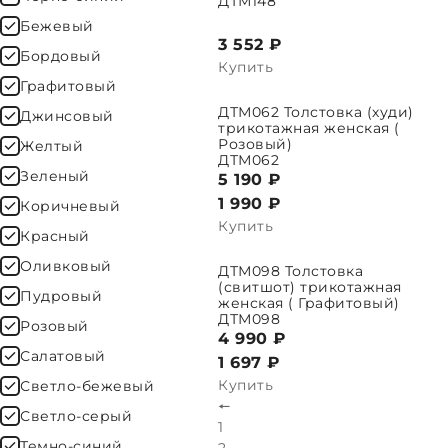
ДТМ148
Бежевый
3 552 ₽
Бордовый
Купить
Графитовый
ДТМ062 Толстовка (худи)
ВЫБРАТЬ ПАРАМЕТРЫ
ВЫБРАТ
Джинсовый
трикотажная женская (
Розовый)
Желтый
ДТМ062
Зеленый
5 190 ₽
1 990
₽
Коричневый
Купить
Красный
Оливковый
ДТМ098 Толстовка
ВЫБРАТЬ ПАРАМЕТРЫ
ВЫБРАТ
(свитшот) трикотажная
Пудровый
женская ( Графитовый)
ДТМ098
Розовый
4 990 ₽
Салатовый
1 697
₽
Купить
Светло-бежевый
🠔
Светло-серый
1
Темно-синий