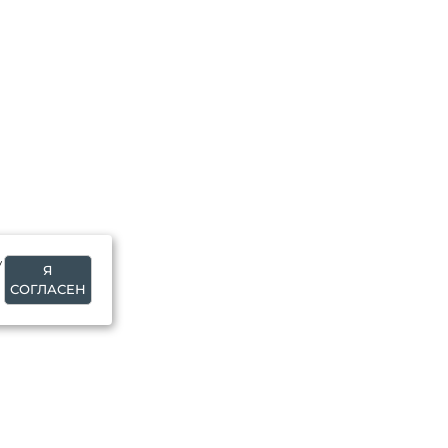
у
Я
СОГЛАСЕН
О МАГАЗИНЕ
alpexstory@mail.ru