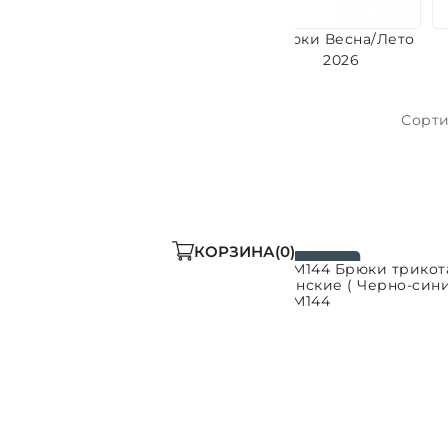
стюмы
Свитшоты
Брюки Весна/Лето
2026
Сорти
женщины
КОРЗИНА
0
БТМ144 Брюки трикотажные
БТМ144 Брюки трико
Ь ПАРАМЕТРЫ
ВЫБРАТЬ ПАРАМЕТРЫ
женские ( Джинсовый)
женские ( Черно-сини
БТМ144
БТМ144