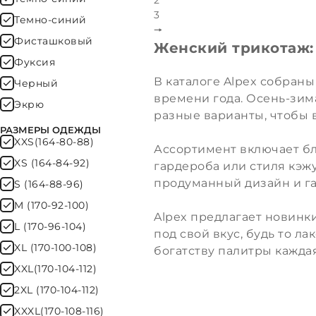
2
3
Темно-синий
🠖
Фисташковый
Женский трикотаж:
Фуксия
В каталоге Alpex собран
Черный
времени года. Осень-зима
Экрю
разные варианты, чтобы 
РАЗМЕРЫ ОДЕЖДЫ
XXS(164-80-88)
Ассортимент включает бл
XS (164-84-92)
гардероба или стиля кэжу
продуманный дизайн и г
S (164-88-96)
M (170-92-100)
Alpex предлагает новин
L (170-96-104)
под свой вкус, будь то л
XL (170-100-108)
богатству палитры каждая
XXL(170-104-112)
2XL (170-104-112)
XXXL(170-108-116)