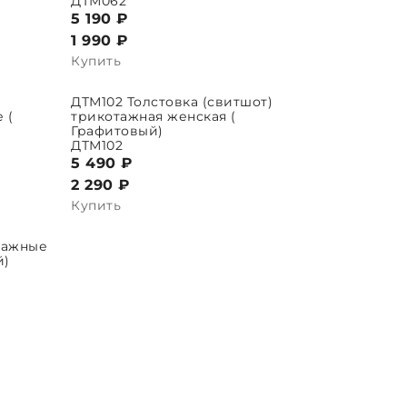
ДТМ062
5 190 ₽
1 990
₽
Купить
ДТМ102 Толстовка (свитшот)
ВЫБРАТЬ ПАРАМЕТРЫ
 (
трикотажная женская (
Графитовый)
ДТМ102
5 490 ₽
2 290
₽
Купить
тажные
й)