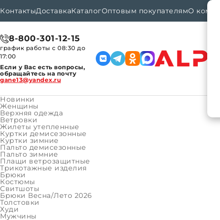
Контакты
Доставка
Каталог
Оптовым покупателям
О комп
8-800-301-12-15
график работы с 08:30 до
17:00
Если у Вас есть вопросы,
обращайтесь на почту
gane13@yandex.ru
Новинки
Женщины
Верхняя одежда
Ветровки
Каталог
Женщины
Трикотажные изделия
Главная
Жилеты утепленные
Куртки демисезонные
Куртки зимние
Пальто демисезонные
КАТАЛОГ ТОВАРОВ
#
Подкатегории
Пальто зимние
КАТАЛОГ ТОВАРОВ
Плащи ветрозащитные
Женщины
Трикотажные изделия
Брюки
Верхняя одежда
Костюмы
Свитшоты
Трикотажные изделия
Брюки Весна/Лето 2026
Толстовки
Мужчины
Худи
Мужчины
Верхняя одежда