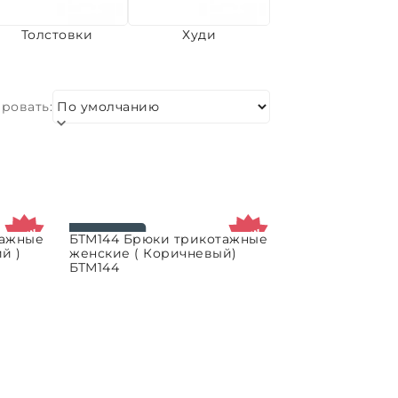
Толстовки
Худи
ровать:
тажные
БТМ144 Брюки трикотажные
ВЫБРАТЬ ПАРАМЕТРЫ
й )
женские ( Коричневый)
БТМ144