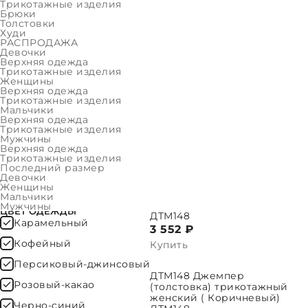
Женщины
Трикотажные изделия
Брюки
Толстовки
Мальчики
Худи
РАСПРОДАЖА
Мужчины
Девочки
Верхняя одежда
ФИЛЬТР
Трикотажные изделия
Женщины
Верхняя одежда
Трикотажные изделия
БТМ144 Брюки трикотажные
ВЫБРАТЬ ПАРАМЕТРЫ
ВЫБРАТ
ОЧИСТИТЬ
Мальчики
женские ( Бордовый)
Верхняя одежда
БТМ144
Трикотажные изделия
3 373 ₽
Мужчины
Верхняя одежда
ЦЕНА
Купить
Трикотажные изделия
Последний размер
Девочки
ДТМ148 Джемпер
ВЫБРАТЬ ПАРАМЕТРЫ
ВЫБРАТ
Женщины
(толстовка) трикотажный
Мальчики
женский ( Черно-синий )
Мужчины
ЦВЕТ ОДЕЖДЫ
ДТМ148
Карамельный
3 552 ₽
Кофейный
Купить
Персиковый-джинсовый
ДТМ148 Джемпер
ВЫБРАТЬ ПАРАМЕТРЫ
ВЫБРАТ
Розовый-какао
(толстовка) трикотажный
женский ( Коричневый)
Черно-синий