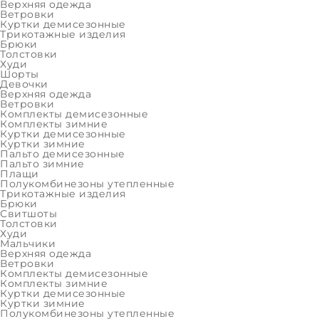
Верхняя одежда
Ветровки
Трикотажные изделия
Куртки демисезонные
Брюки
Ко
Трикотажные изделия
Брюки
Девочки
Толстовки
Верхняя одежда
Худи
Шорты
Девочки
Товаров:
0
Трикотажные изделия
Верхняя одежда
Ветровки
Мальчики
Комплекты демисезонные
Комплекты зимние
Трикотажные изделия для 
Верхняя одежда
Куртки демисезонные
Активные фильтры
Куртки зимние
Трикотажные изделия
Пальто демисезонные
Пальто зимние
РАСПРОДАЖА
Плащи
Полукомбинезоны утепленные
Девочки
Трикотажные изделия
ВЫБРАТ
Брюки
Свитшоты
Женщины
Толстовки
Худи
Мальчики
Мальчики
Верхняя одежда
Мужчины
Ветровки
Комплекты демисезонные
Последний размер
Комплекты зимние
Куртки демисезонные
Девочки
Куртки зимние
Полукомбинезоны утепленные