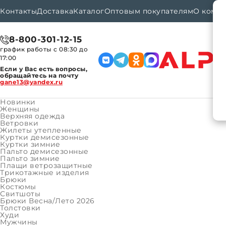
Контакты
Доставка
Каталог
Оптовым покупателям
О комп
8-800-301-12-15
график работы с 08:30 до
17:00
Если у Вас есть вопросы,
обращайтесь на почту
gane13@yandex.ru
Новинки
Женщины
Верхняя одежда
Ветровки
Каталог
Мальчики
Верхняя одежда
Курт
Главная
Жилеты утепленные
Куртки демисезонные
Куртки зимние
Пальто демисезонные
КАТАЛОГ ТОВАРОВ
Пальто зимние
КАТАЛОГ ТОВАРОВ
Плащи ветрозащитные
Женщины
Трикотажные изделия
Брюки
Верхняя одежда
Костюмы
Свитшоты
Трикотажные изделия
Брюки Весна/Лето 2026
Толстовки
Мужчины
Худи
Мужчины
Верхняя одежда