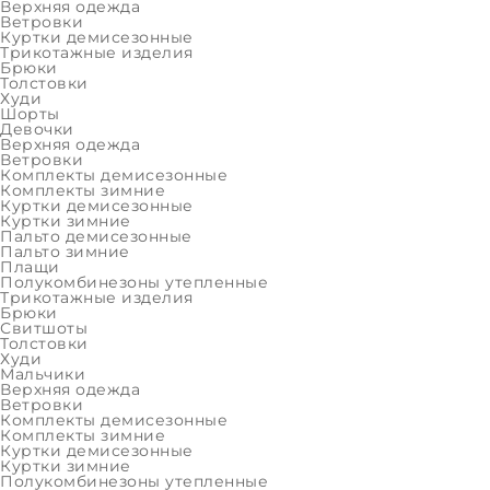
Верхняя одежда
Ветровки
Трикотажные изделия
Куртки демисезонные
Трикотажные изделия
Брюки
Девочки
Толстовки
Верхняя одежда
Худи
Шорты
Девочки
Трикотажные изделия
Верхняя одежда
Ветровки
Мальчики
Комплекты демисезонные
Комплекты зимние
Верхняя одежда
Куртки демисезонные
Куртки зимние
Трикотажные изделия
Пальто демисезонные
Пальто зимние
РАСПРОДАЖА
Плащи
Полукомбинезоны утепленные
Девочки
Трикотажные изделия
Брюки
Свитшоты
Женщины
Толстовки
Худи
Мальчики
Мальчики
Верхняя одежда
Мужчины
Ветровки
Комплекты демисезонные
Последний размер
Комплекты зимние
Куртки демисезонные
Девочки
Куртки зимние
Полукомбинезоны утепленные