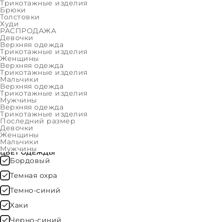
Женщины
Трикотажные изделия
Брюки
Толстовки
Мальчики
Худи
РАСПРОДАЖА
Мужчины
Девочки
Верхняя одежда
ФИЛЬТР
Трикотажные изделия
Женщины
Верхняя одежда
Трикотажные изделия
ОЧИСТИТЬ
Мальчики
Верхняя одежда
Трикотажные изделия
Мужчины
Верхняя одежда
ЦЕНА
Трикотажные изделия
Последний размер
Девочки
Женщины
Мальчики
Мужчины
ЦВЕТ ОДЕЖДЫ
Бордовый
Темная охра
Темно-синий
Хаки
Черно-синий