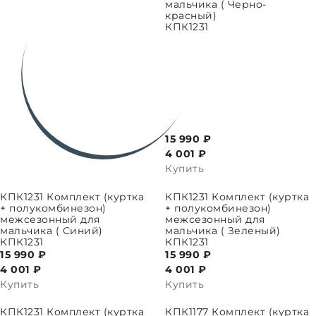
мальчика ( Черно-
красный)
КПК1231
15 990 ₽
4 001
₽
Купить
ПАРАМЕТРЫ
ВЫБРАТЬ ПАРАМЕТРЫ
КПК1231 Комплект (куртка
КПК1231 Комплект (куртка
+ полукомбинезон)
+ полукомбинезон)
межсезонный для
межсезонный для
мальчика ( Синий)
мальчика ( Зеленый)
КПК1231
КПК1231
15 990 ₽
15 990 ₽
4 001
₽
4 001
₽
Купить
Купить
ПАРАМЕТРЫ
ВЫБРАТЬ ПАРАМЕТРЫ
КПК1231 Комплект (куртка
КПК1177 Комплект (куртка