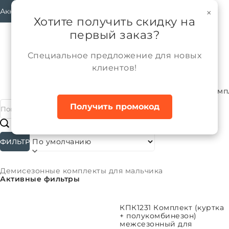
Аккаунт
×
Хотите получить скидку на
первый заказ?
Специальное предложение для новых
клиентов!
Каталог
Мальчики
Верхняя одежда
Комп
Главная
Получить промокод
#
Подкатегории
ФИЛЬТР
Сортировать:
Демисезонные комплекты для мальчика
Активные фильтры
ВЫБРАТЬ ПАРАМЕТРЫ
КПК1231 Комплект (куртка
+ полукомбинезон)
межсезонный для