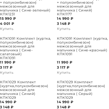
+ полукомбинезон)
+ полукомбинезон)
межсезонный для
межсезонный для
мальчика ( Сине-зеленый)
мальчика ( Синий)
КПК1231
КПК1177
15 990 ₽
14 990 ₽
4 001
₽
3 148
₽
Купить
Купить
ПАРАМЕТРЫ
ВЫБРАТЬ ПАРАМЕТРЫ
КПК1091 Комплект (куртка,
КПК1091 Комплект (куртка,
полукомбинезон)
полукомбинезон)
межсезонный для
межсезонный для
мальчика ( Сине-
мальчика ( Сине-красный)
салатовый)
КПК1091
КПК1091
11 990 ₽
11 990 ₽
3 117
₽
3 117
₽
Купить
Купить
ПАРАМЕТРЫ
ВЫБРАТЬ ПАРАМЕТРЫ
КПК1029 Комплект
КПК1029 Комплект
(куртка,полукомбинезон)
(куртка,полукомбинезон)
межсезонный для
межсезонный для
мальчика ( Синий)
мальчика ( Серый)
КПК1029
КПК1029
14 990 ₽
14 990 ₽
3 148
₽
3 148
₽