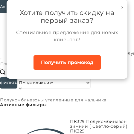
Аккаунт
×
Хотите получить скидку на
первый заказ?
Специальное предложение для новых
клиентов!
Каталог
Мальчики
Верхняя одежда
Полу
Главная
Получить промокод
#
Подкатегории
ФИЛЬТР
Сортировать:
Полукомбинезоны утепленные для мальчика
Активные фильтры
ВЫБРАТЬ ПАРАМЕТРЫ
ПК329 Полукомбинезон
зимний ( Светло-серый)
ПК329