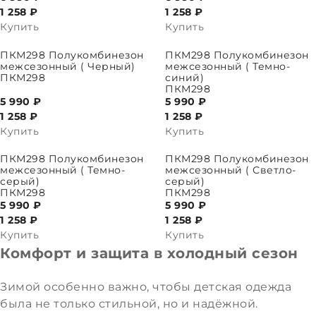
1 258
₽
1 258
₽
Купить
Купить
ПАРАМЕТРЫ
ВЫБРАТЬ ПАРАМЕТРЫ
ПКМ298 Полукомбинезон
ПКМ298 Полукомбинезон
межсезонный ( Черный)
межсезонный ( Темно-
ПКМ298
синий)
ПКМ298
5 990 ₽
5 990 ₽
1 258
₽
1 258
₽
Купить
Купить
ПАРАМЕТРЫ
ВЫБРАТЬ ПАРАМЕТРЫ
ПКМ298 Полукомбинезон
ПКМ298 Полукомбинезон
межсезонный ( Темно-
межсезонный ( Светло-
серый)
серый)
ПКМ298
ПКМ298
5 990 ₽
5 990 ₽
1 258
₽
1 258
₽
Купить
Купить
Комфорт и защита в холодный сезон
Зимой особенно важно, чтобы детская одежда
была не только стильной, но и надёжной.