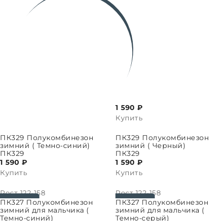
1 590 ₽
Купить
ПАРАМЕТРЫ
ВЫБРАТЬ ПАРАМЕТРЫ
ПК329 Полукомбинезон
ПК329 Полукомбинезон
зимний ( Темно-синий)
зимний ( Черный)
ПК329
ПК329
1 590 ₽
1 590 ₽
Купить
Купить
Рост
122-158
Рост
122-158
ПАРАМЕТРЫ
ВЫБРАТЬ ПАРАМЕТРЫ
ПК327 Полукомбинезон
ПК327 Полукомбинезон
зимний для мальчика (
зимний для мальчика (
Темно-синий)
Темно-серый)