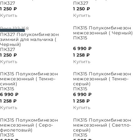
ПК327
ПК327
1 250 ₽
1 250 ₽
Купить
Купить
ВЫБРАТЬ ПАРАМЕТРЫ
ПК315 Полукомбинезон
Рост
122-158
межсезонный ( Черный)
ПАРАМЕТРЫ
ПК327 Полукомбинезон
ПК315
зимний для мальчика (
Черный)
6 990 ₽
ПК327
1 250 ₽
1 258
₽
Купить
Купить
ПАРАМЕТРЫ
ВЫБРАТЬ ПАРАМЕТРЫ
ПК315 Полукомбинезон
ПК315 Полукомбинезон
межсезонный ( Темно-
межсезонный ( Темно-
синий)
серый)
ПК315
ПК315
6 990 ₽
6 990 ₽
1 258
₽
1 258
₽
Купить
Купить
ПАРАМЕТРЫ
ВЫБРАТЬ ПАРАМЕТРЫ
ПК315 Полукомбинезон
ПК315 Полукомбинезон
межсезонный ( Серо-
межсезонный ( Светло-
фиолетовый)
серый)
ПК315
ПК315