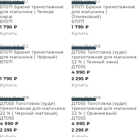
Рост
146-152
Рост
146-152
ПАРАМЕТРЫ
ВЫБРАТЬ ПАРАМЕТРЫ
БТ071 Брюки трикотажные
БТ071 Брюки трикотажные
для мальчика ( Темная
для мальчика (
охра)
Оливковый)
БТ071
БТ071
1 790 ₽
1 790 ₽
Купить
Купить
Рост
146-152
Рост
164-188
ПАРАМЕТРЫ
ВЫБРАТЬ ПАРАМЕТРЫ
БТ071 Брюки трикотажные
ДТ055 Толстовка (худи)
для мальчика ( Черный)
трикотажная для мальчика
БТ071
22 % ( Темный хаки)
ДТ055
4 990 ₽
1 790 ₽
2 295
₽
Купить
Купить
Рост
164-188
Рост
164-188
ПАРАМЕТРЫ
ВЫБРАТЬ ПАРАМЕТРЫ
ДТ055 Толстовка (худи)
ДТ055 Толстовка (худи)
трикотажная для мальчика
трикотажная для мальчика
22 % ( Черный матовый)
22 % ( Оранжевый)
ДТ055
ДТ055
4 990 ₽
4 990 ₽
2 295
₽
2 295
₽
Купить
Купить