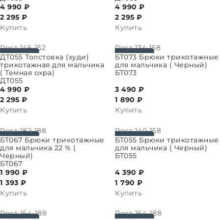
4 990 ₽
4 990 ₽
2 295
₽
2 295
₽
Купить
Купить
Рост
146-152
Рост
134-158
ПАРАМЕТРЫ
ВЫБРАТЬ ПАРАМЕТРЫ
ДТ055 Толстовка (худи)
БТ073 Брюки трикотажные
трикотажная для мальчика
для мальчика ( Черный)
( Темная охра)
БТ073
ДТ055
4 990 ₽
3 490 ₽
2 295
₽
1 890
₽
Купить
Купить
Рост
182-188
Рост
140-158
ПАРАМЕТРЫ
ВЫБРАТЬ ПАРАМЕТРЫ
БТ067 Брюки трикотажные
БТ055 Брюки трикотажные
для мальчика 22 % (
для мальчика ( Черный)
Черный)
БТ055
БТ067
1 990 ₽
4 390 ₽
1 393
₽
1 790
₽
Купить
Купить
Рост
164-188
Рост
164-188