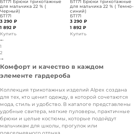
ПАРАМЕТРЫ
ВЫБРАТЬ ПАРАМЕТРЫ
БТ171 Брюки трикотажные
БТ171 Брюки трикотажные
для мальчика 22 % (
для мальчика 22 % ( Темно-
Черный)
синий)
БТ171
БТ171
3 290 ₽
3 290 ₽
1 892
₽
1 892
₽
Купить
Купить
🠔
1
2
🠖
Комфорт и качество в каждом
элементе гардероба
Коллекция трикотажных изделий Alpex создана
для тех, кто ценит одежду, в которой сочетаются
мода, стиль и удобство. В каталоге представлены
удобные свитера, мягкие пуловеры, практичные
брюки и целые костюмы, которые подойдут
мальчикам для школы, прогулок или
повседневного отдыха.