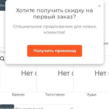
Аккаунт
×
Хотите получить скидку на
первый заказ?
Специальное предложение для новых
клиентов!
Каталог
Мальчики
Трикотажные изделия
Главная
Получить промокод
#
Подкатегории
Брюки
Толстовки
Худи
ФИЛЬТР