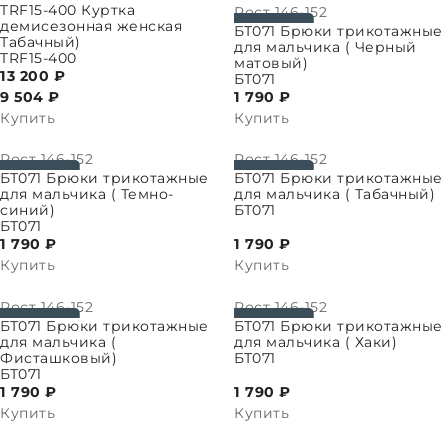
ПАРАМЕТРЫ
TRF15-400 Куртка
Рост
146-152
демисезонная женская
ВЫБРАТЬ ПАРАМЕТРЫ
БТ071 Брюки трикотажные
Табачный)
для мальчика ( Черный
TRF15-400
матовый)
13 200 ₽
БТ071
9 504
₽
1 790 ₽
Купить
Купить
Рост
146-152
Рост
146-152
ПАРАМЕТРЫ
ВЫБРАТЬ ПАРАМЕТРЫ
БТ071 Брюки трикотажные
БТ071 Брюки трикотажные
для мальчика ( Темно-
для мальчика ( Табачный)
синий)
БТ071
БТ071
1 790 ₽
1 790 ₽
Купить
Купить
Рост
146-152
Рост
146-152
ПАРАМЕТРЫ
ВЫБРАТЬ ПАРАМЕТРЫ
БТ071 Брюки трикотажные
БТ071 Брюки трикотажные
для мальчика (
для мальчика ( Хаки)
Фисташковый)
БТ071
БТ071
1 790 ₽
1 790 ₽
Купить
Купить