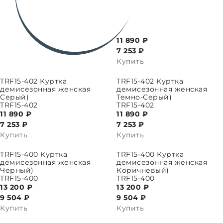
11 890 ₽
7 253
₽
Купить
ПАРАМЕТРЫ
ВЫБРАТЬ ПАРАМЕТРЫ
TRF15-402 Куртка
TRF15-402 Куртка
демисезонная женская
демисезонная женская
Серый)
Темно-Серый)
TRF15-402
TRF15-402
11 890 ₽
11 890 ₽
7 253
₽
7 253
₽
Купить
Купить
ПАРАМЕТРЫ
ВЫБРАТЬ ПАРАМЕТРЫ
TRF15-400 Куртка
TRF15-400 Куртка
демисезонная женская
демисезонная женская
Черный)
Коричневый)
TRF15-400
TRF15-400
13 200 ₽
13 200 ₽
9 504
₽
9 504
₽
Купить
Купить