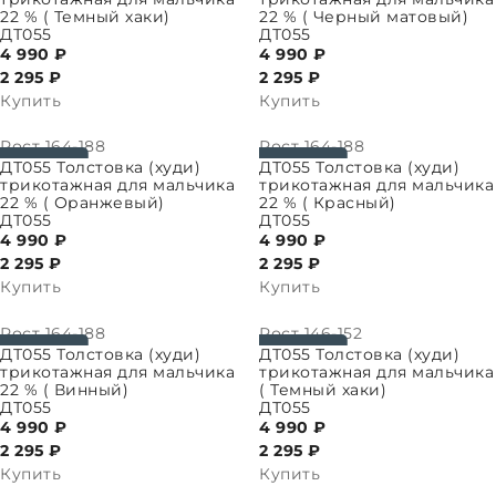
22 % ( Темный хаки)
22 % ( Черный матовый)
ДТ055
ДТ055
4 990 ₽
4 990 ₽
2 295
₽
2 295
₽
Купить
Купить
Рост
164-188
Рост
164-188
ПАРАМЕТРЫ
ВЫБРАТЬ ПАРАМЕТРЫ
ДТ055 Толстовка (худи)
ДТ055 Толстовка (худи)
трикотажная для мальчика
трикотажная для мальчика
22 % ( Оранжевый)
22 % ( Красный)
ДТ055
ДТ055
4 990 ₽
4 990 ₽
2 295
₽
2 295
₽
Купить
Купить
Рост
164-188
Рост
146-152
ПАРАМЕТРЫ
ВЫБРАТЬ ПАРАМЕТРЫ
ДТ055 Толстовка (худи)
ДТ055 Толстовка (худи)
трикотажная для мальчика
трикотажная для мальчика
22 % ( Винный)
( Темный хаки)
ДТ055
ДТ055
4 990 ₽
4 990 ₽
2 295
₽
2 295
₽
Купить
Купить