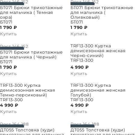
Рост
146-152
Рост
146-152
ПАРАМЕТРЫ
ВЫБРАТЬ ПАРАМЕТРЫ
БТ071 Брюки трикотажные
БТ071 Брюки трикотажные
для мальчика ( Темная
для мальчика (
охра)
Оливковый)
БТ071
БТ071
1 790 ₽
1 790 ₽
Купить
Купить
ВЫБРАТЬ ПАРАМЕТРЫ
TRF13-300 Куртка
Рост
146-152
демисезонная женская
ПАРАМЕТРЫ
БТ071 Брюки трикотажные
Черно-синий)
для мальчика ( Черный)
TRF13-300
БТ071
1 790 ₽
4 990 ₽
Купить
Купить
ПАРАМЕТРЫ
ВЫБРАТЬ ПАРАМЕТРЫ
TRF13-300 Куртка
TRF13-300 Куртка
демисезонная женская
демисезонная женская
Темно-персиковый)
Голубой)
TRF13-300
TRF13-300
4 990 ₽
4 990 ₽
Купить
Купить
Рост
164-188
Рост
164-188
ПАРАМЕТРЫ
ВЫБРАТЬ ПАРАМЕТРЫ
ДТ055 Толстовка (худи)
ДТ055 Толстовка (худи)
трикотажная для мальчика
трикотажная для мальчика