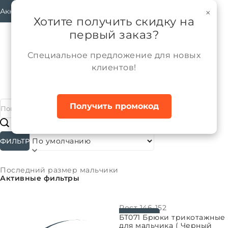
Аккаунт
×
Хотите получить скидку на
первый заказ?
Специальное предложение для новых
клиентов!
Каталог
Последний размер
Мальчики
Главная
Получить промокод
#
Подкатегории
ФИЛЬТР
Сортировать:
Последний размер мальчики
Активные фильтры
Рост
146-152
ВЫБРАТЬ ПАРАМЕТРЫ
БТ071 Брюки трикотажные
для мальчика ( Черный