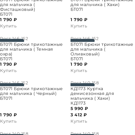
для мальчика (
для мальчика ( Хаки)
Фисташковый)
БТ071
БТ071
1 790 ₽
1 790 ₽
Купить
Купить
Рост
146-152
Рост
146-152
ПАРАМЕТРЫ
ВЫБРАТЬ ПАРАМЕТРЫ
БТ071 Брюки трикотажные
БТ071 Брюки трикотажные
для мальчика ( Темная
для мальчика (
охра)
Оливковый)
БТ071
БТ071
1 790 ₽
1 790 ₽
Купить
Купить
Рост
146-152
Рост
140-158
ПАРАМЕТРЫ
ВЫБРАТЬ ПАРАМЕТРЫ
БТ071 Брюки трикотажные
КД1173 Куртка
для мальчика ( Черный)
демисезонная для
БТ071
мальчика ( Хаки)
КД1173
5 990 ₽
1 790 ₽
3 412
₽
Купить
Купить
Рост
140-158
Рост
140-158