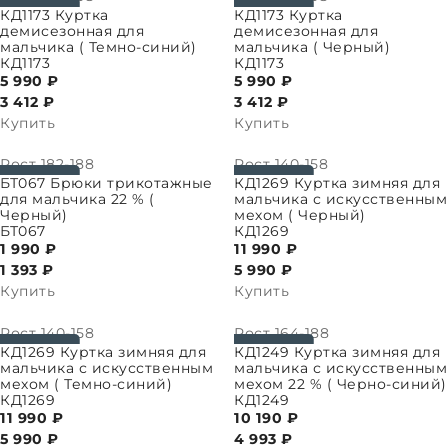
ПАРАМЕТРЫ
ВЫБРАТЬ ПАРАМЕТРЫ
КД1173 Куртка
КД1173 Куртка
демисезонная для
демисезонная для
мальчика ( Темно-синий)
мальчика ( Черный)
КД1173
КД1173
5 990 ₽
5 990 ₽
3 412
₽
3 412
₽
Купить
Купить
Рост
182-188
Рост
140-158
ПАРАМЕТРЫ
ВЫБРАТЬ ПАРАМЕТРЫ
БТ067 Брюки трикотажные
КД1269 Куртка зимняя для
для мальчика 22 % (
мальчика с искусственным
Черный)
мехом ( Черный)
БТ067
КД1269
1 990 ₽
11 990 ₽
1 393
₽
5 990
₽
Купить
Купить
Рост
140-158
Рост
164-188
ПАРАМЕТРЫ
ВЫБРАТЬ ПАРАМЕТРЫ
КД1269 Куртка зимняя для
КД1249 Куртка зимняя для
мальчика с искусственным
мальчика с искусственным
мехом ( Темно-синий)
мехом 22 % ( Черно-синий)
КД1269
КД1249
11 990 ₽
10 190 ₽
5 990
₽
4 993
₽