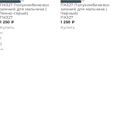
ПАРАМЕТРЫ
ВЫБРАТЬ ПАРАМЕТРЫ
ПК327 Полукомбинезон
ПК327 Полукомбинезон
зимний для мальчика (
зимний для мальчика (
Темно-серый)
Черный)
ПК327
ПК327
1 250 ₽
1 250 ₽
Купить
Купить
🠔
1
2
🠖