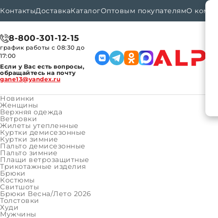
Контакты
Доставка
Каталог
Оптовым покупателям
О комп
8-800-301-12-15
график работы с 08:30 до
17:00
Если у Вас есть вопросы,
обращайтесь на почту
gane13@yandex.ru
Новинки
Женщины
Верхняя одежда
Ветровки
Каталог
Женщины
Верхняя одежда
Паль
Главная
Жилеты утепленные
Куртки демисезонные
Куртки зимние
Пальто демисезонные
КАТАЛОГ ТОВАРОВ
Пальто зимние
КАТАЛОГ ТОВАРОВ
Плащи ветрозащитные
Женщины
Трикотажные изделия
Брюки
Верхняя одежда
Костюмы
Свитшоты
Трикотажные изделия
Брюки Весна/Лето 2026
Толстовки
Мужчины
Худи
Мужчины
Верхняя одежда