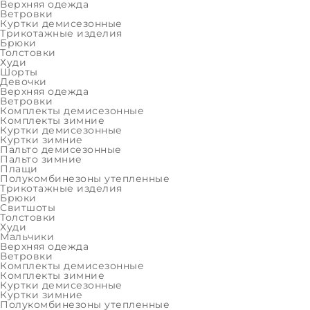
Верхняя одежда
Ветровки
Трикотажные изделия
Куртки демисезонные
Трикотажные изделия
Брюки
Девочки
Толстовки
Верхняя одежда
Худи
Шорты
Девочки
Трикотажные изделия
Верхняя одежда
Ветровки
Мальчики
Комплекты демисезонные
Комплекты зимние
Верхняя одежда
Куртки демисезонные
Куртки зимние
Трикотажные изделия
Пальто демисезонные
Пальто зимние
РАСПРОДАЖА
Плащи
Полукомбинезоны утепленные
Девочки
Трикотажные изделия
Брюки
Свитшоты
Женщины
Толстовки
Худи
Мальчики
Мальчики
Верхняя одежда
Мужчины
Ветровки
Комплекты демисезонные
Последний размер
Комплекты зимние
Куртки демисезонные
Девочки
Куртки зимние
Полукомбинезоны утепленные