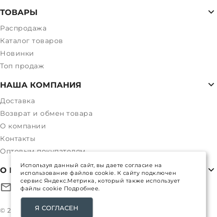
ТОВАРЫ
Распродажа
Каталог товаров
Новинки
Топ продаж
НАША КОМПАНИЯ
Доставка
Возврат и обмен товара
О компании
Контакты
Оптовым покупателям
Используя данный сайт, вы даете согласие на
О МАГАЗИНЕ
использование файлов cookie. К сайту подключен
сервис Яндекс.Метрика, который также использует
файлы cookie
Подробнее.
alpexstory@mail.ru
Я СОГЛАСЕН
© 2017-
2026
Все права защищены