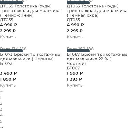
Рост
146-152
Рост
146-152
ПАРАМЕТРЫ
ВЫБРАТЬ ПАРАМЕТРЫ
ДТ055 Толстовка (худи)
ДТ055 Толстовка (худи)
трикотажная для мальчика
трикотажная для мальчика
( Темно-синий)
( Темная охра)
ДТ055
ДТ055
4 990 ₽
4 990 ₽
2 295
₽
2 295
₽
Купить
Купить
Рост
134-158
Рост
182-188
ПАРАМЕТРЫ
ВЫБРАТЬ ПАРАМЕТРЫ
БТ073 Брюки трикотажные
БТ067 Брюки трикотажные
для мальчика ( Черный)
для мальчика 22 % (
БТ073
Черный)
БТ067
3 490 ₽
1 990 ₽
1 890
₽
1 393
₽
Купить
Купить
🠔
1
2
3
4
9
🠖