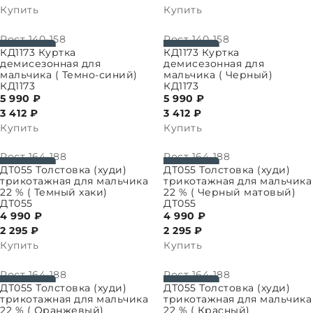
Купить
Купить
Рост
140-158
Рост
140-158
ПАРАМЕТРЫ
ВЫБРАТЬ ПАРАМЕТРЫ
КД1173 Куртка
КД1173 Куртка
демисезонная для
демисезонная для
мальчика ( Темно-синий)
мальчика ( Черный)
КД1173
КД1173
5 990 ₽
5 990 ₽
3 412
₽
3 412
₽
Купить
Купить
Рост
164-188
Рост
164-188
ПАРАМЕТРЫ
ВЫБРАТЬ ПАРАМЕТРЫ
ДТ055 Толстовка (худи)
ДТ055 Толстовка (худи)
трикотажная для мальчика
трикотажная для мальчика
22 % ( Темный хаки)
22 % ( Черный матовый)
ДТ055
ДТ055
4 990 ₽
4 990 ₽
2 295
₽
2 295
₽
Купить
Купить
Рост
164-188
Рост
164-188
ПАРАМЕТРЫ
ВЫБРАТЬ ПАРАМЕТРЫ
ДТ055 Толстовка (худи)
ДТ055 Толстовка (худи)
трикотажная для мальчика
трикотажная для мальчика
22 % ( Оранжевый)
22 % ( Красный)