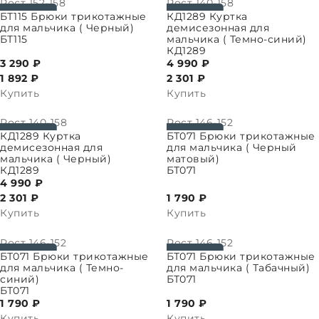
Рост
152-158
Рост
140-158
ПАРАМЕТРЫ
ВЫБРАТЬ ПАРАМЕТРЫ
БТ115 Брюки трикотажные
КД1289 Куртка
для мальчика ( Черный)
демисезонная для
БТ115
мальчика ( Темно-синий)
КД1289
3 290 ₽
4 990 ₽
1 892
₽
2 301
₽
Купить
Купить
Рост
140-158
Рост
146-152
ПАРАМЕТРЫ
ВЫБРАТЬ ПАРАМЕТРЫ
КД1289 Куртка
БТ071 Брюки трикотажные
демисезонная для
для мальчика ( Черный
мальчика ( Черный)
матовый)
КД1289
БТ071
4 990 ₽
2 301
₽
1 790 ₽
Купить
Купить
Рост
146-152
Рост
146-152
ПАРАМЕТРЫ
ВЫБРАТЬ ПАРАМЕТРЫ
БТ071 Брюки трикотажные
БТ071 Брюки трикотажные
для мальчика ( Темно-
для мальчика ( Табачный)
синий)
БТ071
БТ071
1 790 ₽
1 790 ₽
Купить
Купить