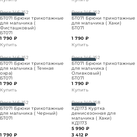
Рост
146-152
Рост
146-152
ПАРАМЕТРЫ
ВЫБРАТЬ ПАРАМЕТРЫ
БТ071 Брюки трикотажные
БТ071 Брюки трикотажные
для мальчика (
для мальчика ( Хаки)
Фисташковый)
БТ071
БТ071
1 790 ₽
1 790 ₽
Купить
Купить
Рост
146-152
Рост
146-152
ПАРАМЕТРЫ
ВЫБРАТЬ ПАРАМЕТРЫ
БТ071 Брюки трикотажные
БТ071 Брюки трикотажные
для мальчика ( Темная
для мальчика (
охра)
Оливковый)
БТ071
БТ071
1 790 ₽
1 790 ₽
Купить
Купить
Рост
146-152
Рост
140-158
ПАРАМЕТРЫ
ВЫБРАТЬ ПАРАМЕТРЫ
БТ071 Брюки трикотажные
КД1173 Куртка
для мальчика ( Черный)
демисезонная для
БТ071
мальчика ( Хаки)
КД1173
5 990 ₽
1 790 ₽
3 412
₽