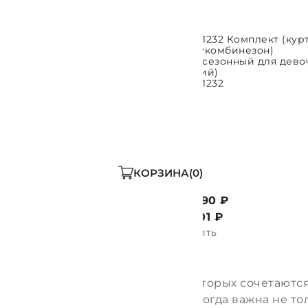
КПК1232 Комплект (куртка +
КПК1232 Комплект (курт
ПАРАМЕТРЫ
ВЫБРАТЬ ПАРАМЕТРЫ
полукомбинезон)
полукомбинезон)
межсезонный для девочки (
межсезонный для девоч
Фиолетовый)
Синий)
КПК1232
КПК1232
КОРЗИНА
0
13 990 ₽
13 990 ₽
4 501
₽
4 501
₽
Купить
Купить
ита в прохладную погоду
ные комплекты для девочек, в которых сочетаются
ьно для переходных сезонов — когда важна не тол