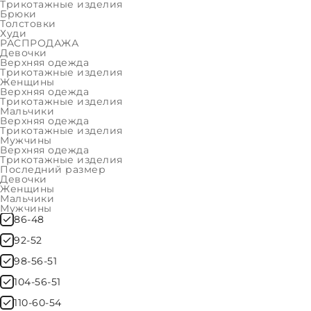
Женщины
Трикотажные изделия
лёгкость движений. В катал
Брюки
Толстовки
Мальчики
прогулок, школы или активно
Худи
РАСПРОДАЖА
Мужчины
Девочки
Каждый комплект тщательно 
Верхняя одежда
ФИЛЬТР
Трикотажные изделия
дополнительные аксессуары 
Женщины
размеров можно подобрать 
Верхняя одежда
Трикотажные изделия
ОЧИСТИТЬ
Мальчики
Верхняя одежда
Главное преимущество — это
Трикотажные изделия
Мужчины
утеплённые вставки, удобны
Верхняя одежда
ЦВЕТ ОДЕЖДЫ
комплекты становятся униве
Трикотажные изделия
Синий
Последний размер
чтобы ребёнок выглядел сти
Девочки
Фиолетовый
Женщины
Мальчики
Мужчины
РАЗМЕРЫ ОДЕЖДЫ
86-48
92-52
98-56-51
104-56-51
110-60-54