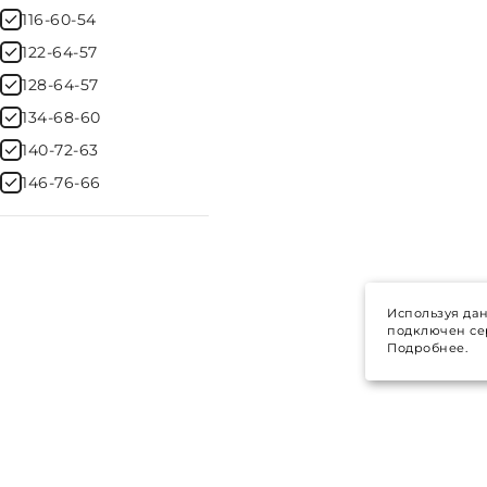
116-60-54
122-64-57
128-64-57
134-68-60
140-72-63
146-76-66
Используя дан
подключен сер
Подробнее.
ТОВАРЫ
© 2017-
2026
Все права защищены
Распродажа
Политика конфиденциальности
Условия обработки персональных
Каталог това