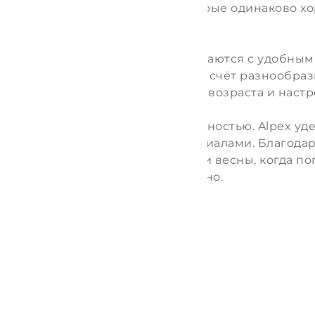
оге представлены варианты, которые одинаково х
го отдыха.
продуман: куртки и пальто сочетаются с удобным
создают завершённый образ. За счёт разнообрази
подходящий вариант для любого возраста и настр
 баланс между стилем и практичностью. Alpex уд
е застёжки, лёгкий уход за материалами. Благод
рсальным решением для осени и весны, когда пог
льно и чувствовал себя комфортно.