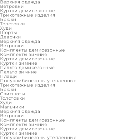
Активные фильтры
Верхняя одежда
Ветровки
Трикотажные изделия
Куртки демисезонные
Трикотажные изделия
ВЫБРАТЬ 
Брюки
Девочки
Толстовки
Верхняя одежда
Худи
Шорты
Девочки
Трикотажные изделия
Верхняя одежда
Ветровки
Мальчики
Комплекты демисезонные
Комплекты зимние
Верхняя одежда
Куртки демисезонные
Куртки зимние
Трикотажные изделия
Пальто демисезонные
Пальто зимние
РАСПРОДАЖА
Плащи
Полукомбинезоны утепленные
Девочки
Трикотажные изделия
Брюки
Свитшоты
Женщины
Толстовки
Худи
Мальчики
Мальчики
Верхняя одежда
Модные образы и защ
Мужчины
Ветровки
Комплекты демисезонные
Последний размер
Комплекты зимние
Alpex предлагает демисезон
Куртки демисезонные
Девочки
Куртки зимние
Эти образы созданы специал
Полукомбинезоны утепленные