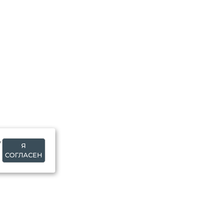
у
Я
СОГЛАСЕН
О МАГАЗИНЕ
alpexstory@mail.ru