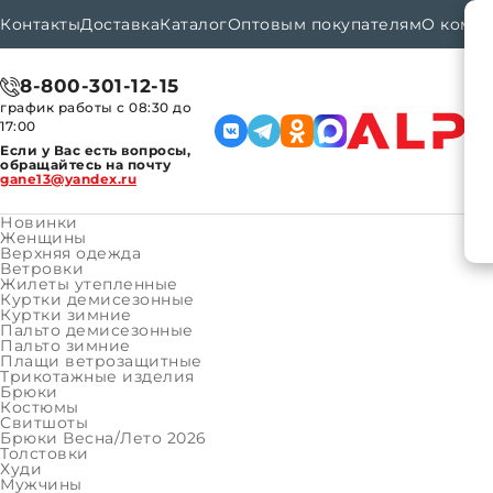
Контакты
Доставка
Каталог
Оптовым покупателям
О комп
8-800-301-12-15
график работы с 08:30 до
17:00
Если у Вас есть вопросы,
обращайтесь на почту
gane13@yandex.ru
Новинки
Женщины
Верхняя одежда
Ветровки
Каталог
Девочки
Верхняя одежда
Компл
Главная
Жилеты утепленные
Куртки демисезонные
Куртки зимние
Пальто демисезонные
КАТАЛОГ ТОВАРОВ
#
Подкатегории
Пальто зимние
КАТАЛОГ ТОВАРОВ
Плащи ветрозащитные
Женщины
Трикотажные изделия
Брюки
Верхняя одежда
Костюмы
Товаров:
0
Свитшоты
Трикотажные изделия
Брюки Весна/Лето 2026
Толстовки
Мужчины
Худи
Демисезонные комплекты для д
Мужчины
Верхняя одежда