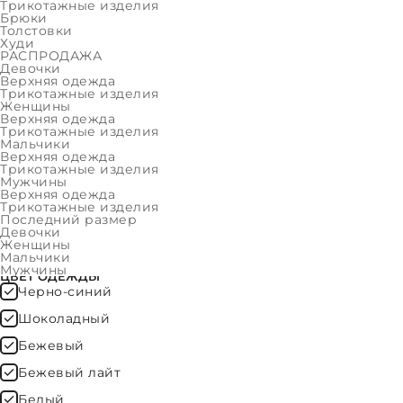
Женщины
Трикотажные изделия
Брюки
Толстовки
Мальчики
Худи
РАСПРОДАЖА
Мужчины
Девочки
Верхняя одежда
ФИЛЬТР
Трикотажные изделия
Женщины
Верхняя одежда
Трикотажные изделия
ОЧИСТИТЬ
Мальчики
Верхняя одежда
Трикотажные изделия
Мужчины
Верхняя одежда
ЦЕНА
Трикотажные изделия
Последний размер
Девочки
Женщины
Мальчики
Мужчины
ЦВЕТ ОДЕЖДЫ
Черно-синий
Шоколадный
Бежевый
Бежевый лайт
Белый