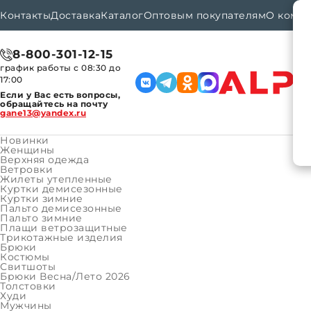
Контакты
Доставка
Каталог
Оптовым покупателям
О комп
8-800-301-12-15
график работы с 08:30 до
17:00
Если у Вас есть вопросы,
обращайтесь на почту
gane13@yandex.ru
Новинки
Женщины
Верхняя одежда
Ветровки
Каталог
Женщины
Верхняя одежда
Курт
Главная
Жилеты утепленные
Куртки демисезонные
Куртки зимние
Пальто демисезонные
КАТАЛОГ ТОВАРОВ
Пальто зимние
КАТАЛОГ ТОВАРОВ
Плащи ветрозащитные
Женщины
Трикотажные изделия
Брюки
Верхняя одежда
Костюмы
Свитшоты
Трикотажные изделия
Брюки Весна/Лето 2026
Толстовки
Мужчины
Худи
Мужчины
Верхняя одежда