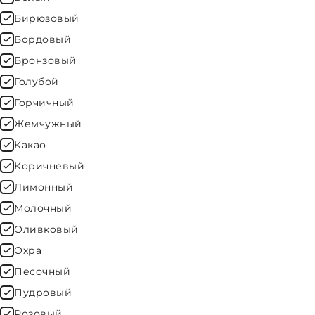
Бирюзовый
Бордовый
Бронзовый
Голубой
Горчичный
Жемчужный
Какао
Коричневый
Лимонный
Молочный
Оливковый
Охра
Песочный
Пудровый
Розовый