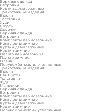
Верхняя одежда
Ветровки
Трикотажные изделия
Куртки демисезонные
Трикотажные изделия
Брюки
Девочки
Толстовки
Верхняя одежда
Худи
Шорты
Девочки
Трикотажные изделия
Верхняя одежда
Ветровки
Мальчики
Комплекты демисезонные
Комплекты зимние
Верхняя одежда
Куртки демисезонные
Куртки зимние
Трикотажные изделия
Пальто демисезонные
Пальто зимние
РАСПРОДАЖА
Плащи
Полукомбинезоны утепленные
Девочки
Трикотажные изделия
Брюки
Свитшоты
Женщины
Толстовки
Худи
Мальчики
Мальчики
Верхняя одежда
Мужчины
Ветровки
Комплекты демисезонные
Последний размер
Комплекты зимние
Куртки демисезонные
Девочки
Куртки зимние
Полукомбинезоны утепленные