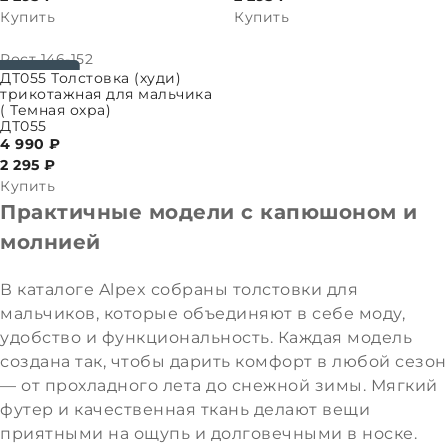
Купить
Купить
Рост
146-152
ПАРАМЕТРЫ
ДТ055 Толстовка (худи)
трикотажная для мальчика
( Темная охра)
ДТ055
4 990 ₽
2 295
₽
Купить
Практичные модели с капюшоном и
молнией
В каталоге Alpex собраны толстовки для
мальчиков, которые объединяют в себе моду,
удобство и функциональность. Каждая модель
создана так, чтобы дарить комфорт в любой сезон
— от прохладного лета до снежной зимы. Мягкий
футер и качественная ткань делают вещи
приятными на ощупь и долговечными в носке.