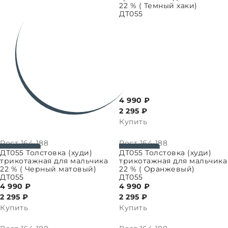
22 % ( Темный хаки)
ДТ055
4 990 ₽
2 295
₽
Купить
Рост
164-188
Рост
164-188
ПАРАМЕТРЫ
ВЫБРАТЬ ПАРАМЕТРЫ
ДТ055 Толстовка (худи)
ДТ055 Толстовка (худи)
трикотажная для мальчика
трикотажная для мальчика
22 % ( Черный матовый)
22 % ( Оранжевый)
ДТ055
ДТ055
4 990 ₽
4 990 ₽
2 295
₽
2 295
₽
Купить
Купить