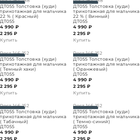
Рост
164-188
Рост
164-188
ПАРАМЕТРЫ
ВЫБРАТЬ ПАРАМЕТРЫ
ДТ055 Толстовка (худи)
ДТ055 Толстовка (худи)
трикотажная для мальчика
трикотажная для мальчика
22 % ( Красный)
22 % ( Винный)
ДТ055
ДТ055
4 990 ₽
4 990 ₽
2 295
₽
2 295
₽
Купить
Купить
Рост
146-152
Рост
146-152
ПАРАМЕТРЫ
ВЫБРАТЬ ПАРАМЕТРЫ
ДТ055 Толстовка (худи)
ДТ055 Толстовка (худи)
трикотажная для мальчика
трикотажная для мальчика
( Темный хаки)
( Оранжевый)
ДТ055
ДТ055
4 990 ₽
4 990 ₽
2 295
₽
2 295
₽
Купить
Купить
Рост
146-152
Рост
146-152
ПАРАМЕТРЫ
ВЫБРАТЬ ПАРАМЕТРЫ
ДТ055 Толстовка (худи)
ДТ055 Толстовка (худи)
трикотажная для мальчика
трикотажная для мальчика
( Табачный)
( Темно-синий)
ДТ055
ДТ055
4 990 ₽
4 990 ₽
2 295
₽
2 295
₽