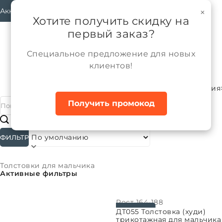
Аккаунт
×
Хотите получить скидку на
первый заказ?
Специальное предложение для новых
клиентов!
Каталог
Мальчики
Трикотажные изделия
Главная
Получить промокод
#
Подкатегории
ФИЛЬТР
Сортировать:
Толстовки для мальчика
Активные фильтры
Рост
164-188
ВЫБРАТЬ ПАРАМЕТРЫ
ДТ055 Толстовка (худи)
трикотажная для мальчика