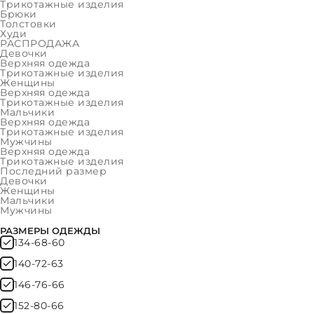
Женщины
Трикотажные изделия
Брюки
Толстовки
Мальчики
Худи
РАСПРОДАЖА
Мужчины
Девочки
Верхняя одежда
ФИЛЬТР
Трикотажные изделия
Женщины
Верхняя одежда
Трикотажные изделия
ОЧИСТИТЬ
Мальчики
Верхняя одежда
Трикотажные изделия
Мужчины
Верхняя одежда
ЦВЕТ ОДЕЖДЫ
Трикотажные изделия
Оливковый
Последний размер
Девочки
Серо-голубой
Женщины
Мальчики
Темно-синий
Мужчины
РАЗМЕРЫ ОДЕЖДЫ
134-68-60
140-72-63
146-76-66
152-80-66