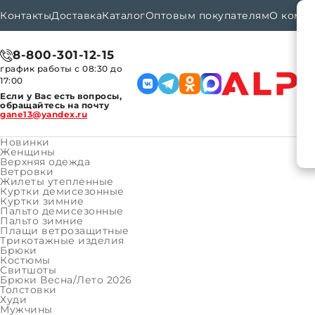
Контакты
Доставка
Каталог
Оптовым покупателям
О комп
8-800-301-12-15
график работы с 08:30 до
17:00
Если у Вас есть вопросы,
обращайтесь на почту
gane13@yandex.ru
Новинки
Женщины
Верхняя одежда
Ветровки
Каталог
Девочки
Верхняя одежда
Плащ
Главная
Жилеты утепленные
Куртки демисезонные
Куртки зимние
Пальто демисезонные
КАТАЛОГ ТОВАРОВ
#
Подкатегории
Пальто зимние
КАТАЛОГ ТОВАРОВ
Плащи ветрозащитные
Женщины
Трикотажные изделия
Брюки
Верхняя одежда
Костюмы
Товаров:
0
Свитшоты
Трикотажные изделия
Брюки Весна/Лето 2026
Толстовки
Мужчины
Худи
Активные фильтры
Мужчины
Верхняя одежда