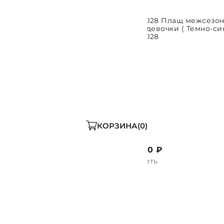
ПЛ1028 Плащ межсезонный
ПЛ1028 Плащ межсезо
ПАРАМЕТРЫ
ВЫБРАТЬ ПАРАМЕТРЫ
В
для девочки ( Оливковый)
для девочки ( Темно-си
ПЛ1028
ПЛ1028
КОРЗИНА
0
1 490 ₽
1 490 ₽
Купить
Купить