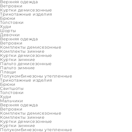
Верхняя одежда
Ветровки
Трикотажные изделия
Куртки демисезонные
ВЫБРАТЬ 
Трикотажные изделия
Брюки
Девочки
Толстовки
Верхняя одежда
Худи
Шорты
Девочки
Трикотажные изделия
Верхняя одежда
Ветровки
Мальчики
Комплекты демисезонные
Комплекты зимние
Верхняя одежда
Куртки демисезонные
Куртки зимние
Трикотажные изделия
Пальто демисезонные
Пальто зимние
РАСПРОДАЖА
Плащи
Полукомбинезоны утепленные
Девочки
Трикотажные изделия
Брюки
Свитшоты
Женщины
Толстовки
Худи
Мальчики
Мальчики
Верхняя одежда
Мужчины
Ветровки
Комплекты демисезонные
Последний размер
Комплекты зимние
Куртки демисезонные
Девочки
Куртки зимние
Полукомбинезоны утепленные