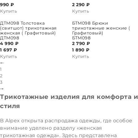
990 ₽
2 290
₽
Купить
Купить
ПАРАМЕТРЫ
ВЫБРАТЬ ПАРАМЕТРЫ
ДТМ098 Толстовка
БТМ098 Брюки
(свитшот) трикотажная
трикотажные женские (
женская ( Графитовый)
Графитовый)
ДТМ098
БТМ098
4 990 ₽
2 790 ₽
1 697
₽
1 890
₽
Купить
Купить
🠔
1
2
3
🠖
Трикотажные изделия для комфорта и
стиля
В Alpex открыта распродажа одежды, где особое
внимание уделено разделу «женская
трикотажная одежда». Здесь представлена