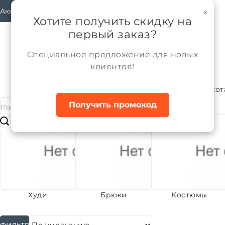
Аккаунт
×
Хотите получить скидку на
первый заказ?
Специальное предложение для новых
клиентов!
Каталог
РАСПРОДАЖА
Женщины
Трикот
Главная
Получить промокод
#
Подкатегории
Худи
Брюки
Костюмы
ФИЛЬТР