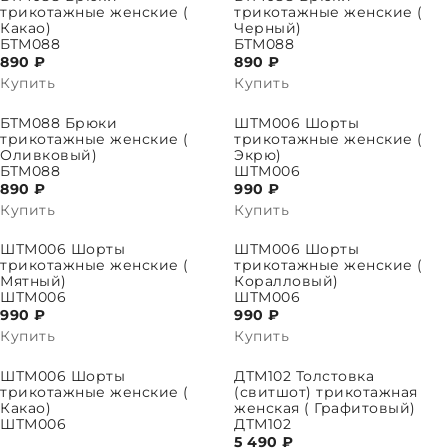
трикотажные женские (
трикотажные женские (
Какао)
Черный)
БТМ088
БТМ088
890 ₽
890 ₽
Купить
Купить
ПАРАМЕТРЫ
ВЫБРАТЬ ПАРАМЕТРЫ
БТМ088 Брюки
ШТМ006 Шорты
трикотажные женские (
трикотажные женские (
Оливковый)
Экрю)
БТМ088
ШТМ006
890 ₽
990 ₽
Купить
Купить
ПАРАМЕТРЫ
ВЫБРАТЬ ПАРАМЕТРЫ
ШТМ006 Шорты
ШТМ006 Шорты
трикотажные женские (
трикотажные женские (
Мятный)
Коралловый)
ШТМ006
ШТМ006
990 ₽
990 ₽
Купить
Купить
ПАРАМЕТРЫ
ВЫБРАТЬ ПАРАМЕТРЫ
ШТМ006 Шорты
ДТМ102 Толстовка
трикотажные женские (
(свитшот) трикотажная
Какао)
женская ( Графитовый)
ШТМ006
ДТМ102
5 490 ₽