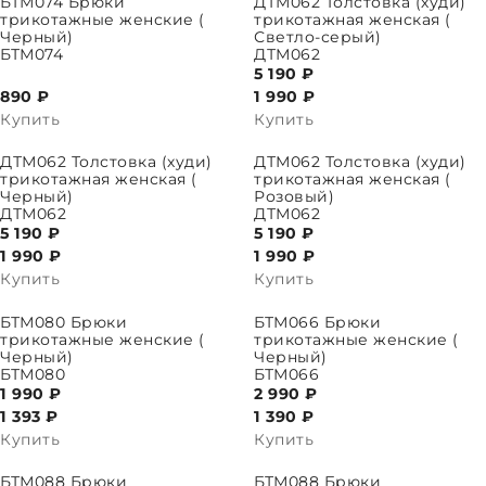
БТМ074 Брюки
ДТМ062 Толстовка (худи)
трикотажные женские (
трикотажная женская (
Черный)
Светло-серый)
БТМ074
ДТМ062
5 190 ₽
890 ₽
1 990
₽
Купить
Купить
ПАРАМЕТРЫ
ВЫБРАТЬ ПАРАМЕТРЫ
ДТМ062 Толстовка (худи)
ДТМ062 Толстовка (худи)
трикотажная женская (
трикотажная женская (
Черный)
Розовый)
ДТМ062
ДТМ062
5 190 ₽
5 190 ₽
1 990
₽
1 990
₽
Купить
Купить
ПАРАМЕТРЫ
ВЫБРАТЬ ПАРАМЕТРЫ
БТМ080 Брюки
БТМ066 Брюки
трикотажные женские (
трикотажные женские (
Черный)
Черный)
БТМ080
БТМ066
1 990 ₽
2 990 ₽
1 393
₽
1 390
₽
Купить
Купить
ПАРАМЕТРЫ
ВЫБРАТЬ ПАРАМЕТРЫ
БТМ088 Брюки
БТМ088 Брюки