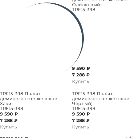
Оливковый)
TRF15-398
9 590 ₽
7 288
₽
Купить
ПАРАМЕТРЫ
ВЫБРАТЬ ПАРАМЕТРЫ
TRF15-398 Пальто
TRF15-398 Пальто
демисезонное женское
демисезонное женское
Хаки)
Черный)
TRF15-398
TRF15-398
9 590 ₽
9 590 ₽
7 288
₽
7 288
₽
Купить
Купить