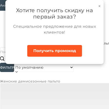
Аккаунт
×
Хотите получить скидку на
первый заказ?
Специальное предложение для новых
клиентов!
Каталог
Женщины
Верхняя одежда
Паль
Главная
Получить промокод
#
Подкатегории
ФИЛЬТР
Сортировать:
Женские демисезонные пальто