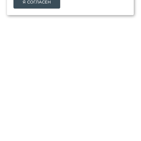
Я СОГЛАСЕН
ТОВАРЫ
Распродажа
Каталог товаров
Новинки
Топ продаж
НАША КОМПАНИЯ
Доставка
Возврат и обмен товара
О компании
Контакты
Оптовым покупателям