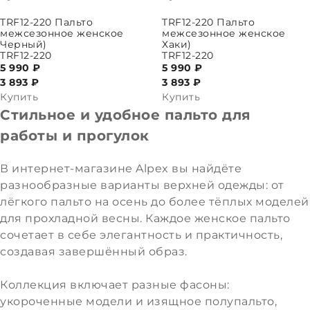
ПАРАМЕТРЫ
ВЫБРАТЬ ПАРАМЕТРЫ
TRF12-220 Пальто
TRF12-220 Пальто
межсезонное женское
межсезонное женское
Черный)
Хаки)
TRF12-220
TRF12-220
5 990 ₽
5 990 ₽
3 893
₽
3 893
₽
Купить
Купить
Стильное и удобное пальто для
работы и прогулок
В интернет-магазине Alpex вы найдёте
разнообразные варианты верхней одежды: от
лёгкого пальто на осень до более тёплых моделей
для прохладной весны. Каждое женское пальто
сочетает в себе элегантность и практичность,
создавая завершённый образ.
Коллекция включает разные фасоны:
укороченные модели и изящное полупальто,