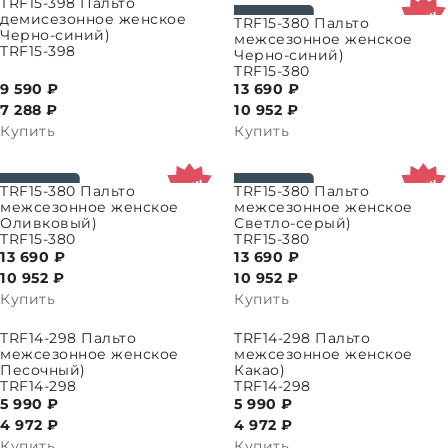
ПАРАМЕТРЫ
TRF15-398 Пальто
демисезонное женское
ВЫБРАТЬ ПАРАМЕТРЫ
TRF15-380 Пальто
Черно-синий)
межсезонное женское
TRF15-398
Черно-синий)
TRF15-380
9 590 ₽
13 690 ₽
7 288
₽
10 952
₽
Купить
Купить
ПАРАМЕТРЫ
ВЫБРАТЬ ПАРАМЕТРЫ
TRF15-380 Пальто
TRF15-380 Пальто
межсезонное женское
межсезонное женское
Оливковый)
Светло-серый)
TRF15-380
TRF15-380
13 690 ₽
13 690 ₽
10 952
₽
10 952
₽
Купить
Купить
ПАРАМЕТРЫ
ВЫБРАТЬ ПАРАМЕТРЫ
TRF14-298 Пальто
TRF14-298 Пальто
межсезонное женское
межсезонное женское
Песочный)
Какао)
TRF14-298
TRF14-298
5 990 ₽
5 990 ₽
4 972
₽
4 972
₽
Купить
Купить