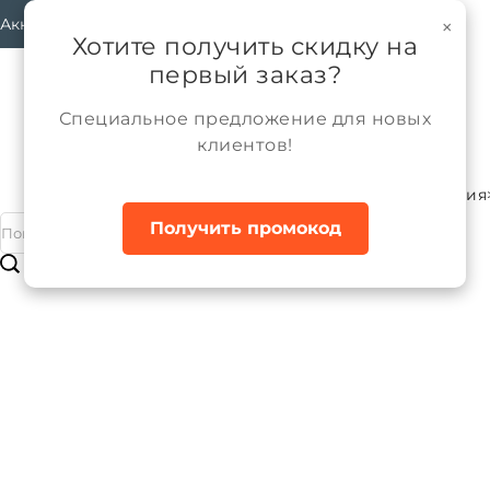
Аккаунт
×
Хотите получить скидку на
первый заказ?
Специальное предложение для новых
клиентов!
Каталог
Мальчики
Трикотажные изделия
Главная
Получить промокод
Брюки трикотажные для мальчика
Бренд:
ALPEX
Артикул:
БТ055