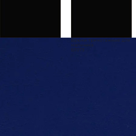
Брюки трикотажные для
мальчика
БТ073