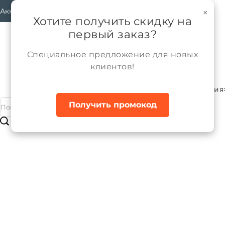
Аккаунт
×
Хотите получить скидку на
первый заказ?
Специальное предложение для новых
клиентов!
Каталог
Мальчики
Трикотажные изделия
Главная
Получить промокод
Брюки трикотажные для мальчика
Бренд:
ALPEX
Артикул:
БТ065