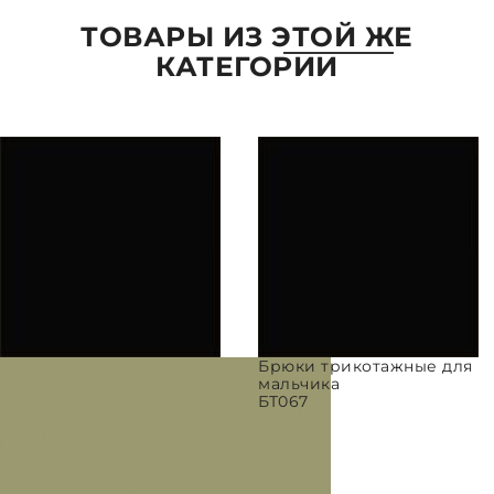
ТОВАРЫ ИЗ ЭТОЙ ЖЕ
КАТЕГОРИИ
ПАРАМЕТРЫ
ВЫБРАТЬ ПАРАМЕТРЫ
Брюки трикотажные для
мальчика
БТ067