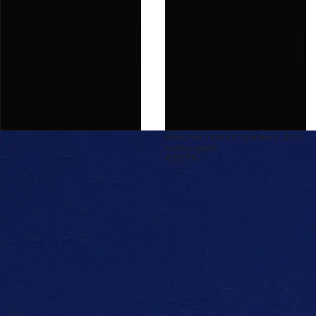
Брюки трикотажные для
мальчика
БТ073