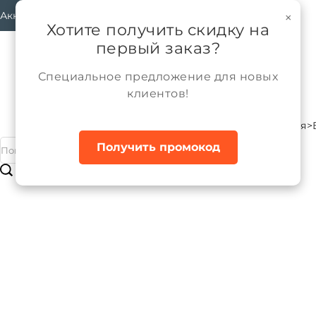
Аккаунт
×
Хотите получить скидку на
первый заказ?
Специальное предложение для новых
клиентов!
Каталог
Девочки
Трикотажные изделия
Главная
Получить промокод
Брюки трикотажные для девочки
Бренд:
ALPEX
Артикул:
БТ082