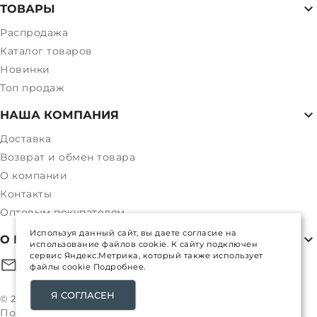
ТОВАРЫ
Распродажа
Каталог товаров
Новинки
Топ продаж
НАША КОМПАНИЯ
Доставка
Возврат и обмен товара
О компании
Контакты
Оптовым покупателям
Используя данный сайт, вы даете согласие на
О МАГАЗИНЕ
использование файлов cookie. К сайту подключен
сервис Яндекс.Метрика, который также использует
файлы cookie
Подробнее.
alpexstory@mail.ru
Я СОГЛАСЕН
© 2017-
2026
Все права защищены
Политика конфиденциальности