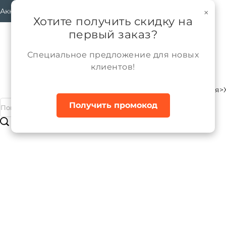
Аккаунт
×
Хотите получить скидку на
первый заказ?
Специальное предложение для новых
клиентов!
Каталог
Девочки
Трикотажные изделия
Главная
Получить промокод
Толстовка (худи) трикотажная для 
Бренд:
ALPEX
Артикул:
ДТ056