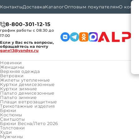
Контакты
Доставка
Каталог
Оптовым покупателям
О комп
8-800-301-12-15
график работы с 08:30 до
17:00
Если у Вас есть вопросы,
обращайтесь на почту
gane13@yandex.ru
Новинки
Женщины
Верхняя одежда
Ветровки
Каталог
Женщины
Трикотажные изделия
Главная
Жилеты утепленные
Куртки демисезонные
Куртки зимние
Пальто демисезонные
Кост
Пальто зимние
Плащи ветрозащитные
Трикотажные изделия
Бренд:
Брюки
Костюмы
Артикул
Свитшоты
Брюки Весна/Лето 2026
Размер:
Толстовки
Худи
Мужчины
XS (164-