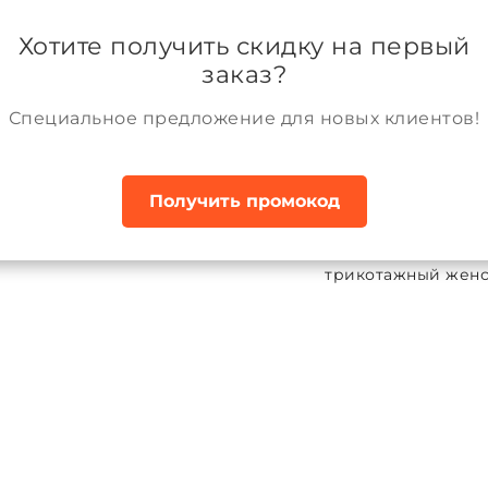
ании
Возврат и обмен товара
Аккаунт
Хотите получить скидку на первый
заказ?
Специальное предложение для новых клиентов!
Получить промокод
Костюмы
Костюм (брюки, джемпер) трикотажный жен
юм (брюки, джемпер) трикотажный
ALPEX
:
КТМ010
84-92)
S (164-88-96)
M (170-92-100)
L (170-96-104)
XL (17