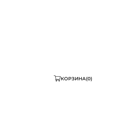
ДОБАВИТЬ В КОРЗИНУ
ь мало
КОРЗИНА
0
чный костюм ALPEX
олиэстер 20 %, эластан 5 %) — дышит, приятен на ощупь 