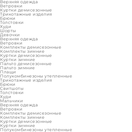
Верхняя одежда
Ветровки
Цвет:
Куртки демисезонные
Трикотажные изделия
Брюки
Толстовки
Худи
₽
Шорты
Девочки
Верхняя одежда
Ветровки
Комплекты демисезонные
Комплекты зимние
Куртки демисезонные
Осталос
Куртки зимние
Пальто демисезонные
Пальто зимние
Плащи
Полукомбинезоны утепленные
Трикотажные изделия
ОПИСАНИЕ
ХАРАКТЕРИСТИКИ
Брюки
Свитшоты
Толстовки
Худи
Мальчики
Женский летний брю
Верхняя одежда
Ветровки
Комплекты демисезонные
Ключевые преимущества
Комплекты зимние
Температурный режим: комфорт от +18 до +30 °C.
Куртки демисезонные
Куртки зимние
Материал: мягкий хлопковый трикотаж (хлопок 75 %, п
Полукомбинезоны утепленные