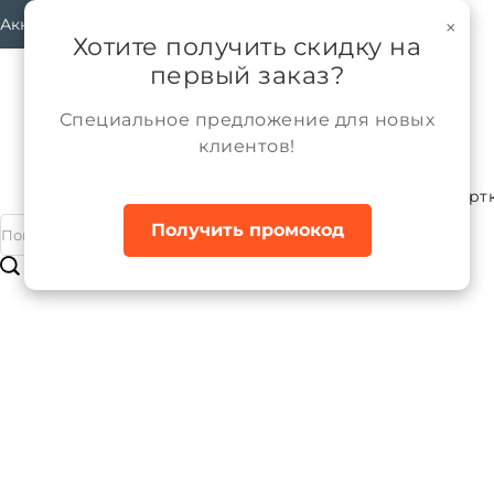
Аккаунт
×
Хотите получить скидку на
первый заказ?
Специальное предложение для новых
клиентов!
Каталог
Женщины
Верхняя одежда
Курт
Главная
Получить промокод
Куртка межсезонная женская
Бренд:
ALPEX
Артикул:
TRF11-188