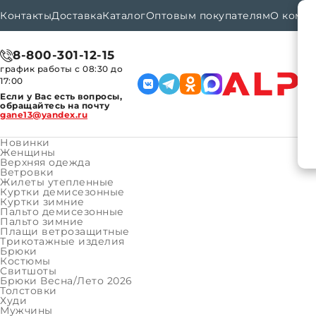
Контакты
Доставка
Каталог
Оптовым покупателям
О комп
8-800-301-12-15
график работы с 08:30 до
17:00
Если у Вас есть вопросы,
обращайтесь на почту
gane13@yandex.ru
Новинки
Женщины
Верхняя одежда
Ветровки
Каталог
Женщины
Верхняя одежда
Курт
Главная
Жилеты утепленные
Куртки демисезонные
Куртки зимние
Пальто демисезонные
Курт
Пальто зимние
Плащи ветрозащитные
Трикотажные изделия
Бренд:
Брюки
Костюмы
Артикул
Свитшоты
Брюки Весна/Лето 2026
Размер:
Толстовки
Худи
Мужчины
2XS (16