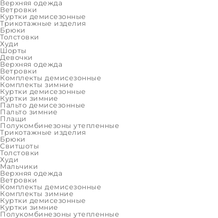
Верхняя одежда
Ветровки
2XL (170
Куртки демисезонные
Трикотажные изделия
Брюки
Цвет:
Толстовки
Худи
Шорты
Девочки
₽
Верхняя одежда
Ветровки
Комплекты демисезонные
Комплекты зимние
Куртки демисезонные
Куртки зимние
Пальто демисезонные
Пальто зимние
Осталос
Плащи
Полукомбинезоны утепленные
Трикотажные изделия
Брюки
Свитшоты
Толстовки
ОПИСАНИЕ
ХАРАКТЕРИСТИКИ
Худи
Мальчики
Верхняя одежда
Ветровки
Мембранная женская 
Комплекты демисезонные
Комплекты зимние
Куртки демисезонные
ALPEX
Куртки зимние
Полукомбинезоны утепленные