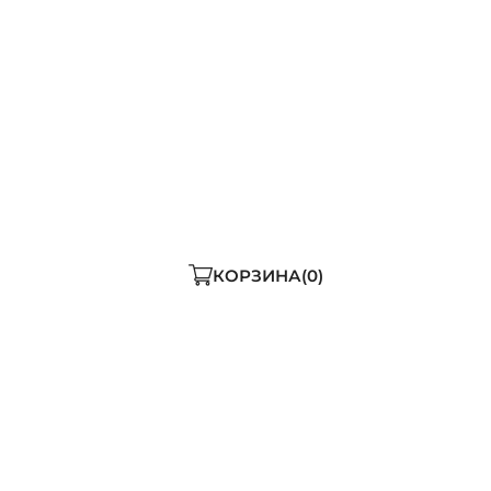
-104-112)
3XL (170-108-116)
ДОБАВИТЬ В КОРЗИНУ
ь мало
КОРЗИНА
0
демисезонная куртка о