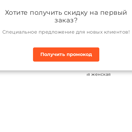
ании
Возврат и обмен товара
Аккаунт
Хотите получить скидку на первый
заказ?
Специальное предложение для новых клиентов!
Получить промокод
ки демисезонные
Куртка межсезонная женская
ка межсезонная женская
ALPEX
:
TRF15-390
4-80-88)
XS (164-84-92)
S (164-88-96)
M (170-92-100)
L (1