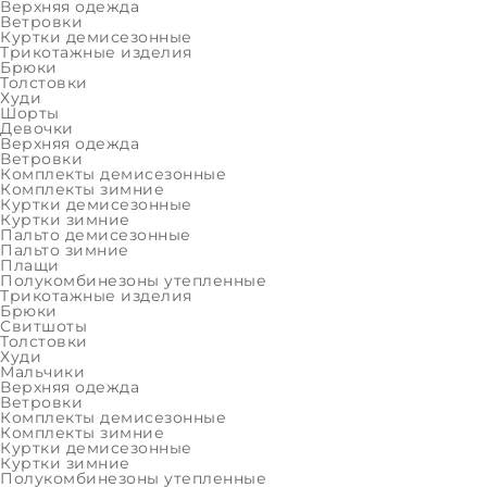
Верхняя одежда
Ветровки
2XL (170
Куртки демисезонные
Трикотажные изделия
Брюки
Цвет:
Толстовки
Худи
Шорты
Девочки
₽
Верхняя одежда
Ветровки
Комплекты демисезонные
Комплекты зимние
Куртки демисезонные
Куртки зимние
Пальто демисезонные
Пальто зимние
Осталос
Плащи
Полукомбинезоны утепленные
Трикотажные изделия
Брюки
Свитшоты
Толстовки
ОПИСАНИЕ
ХАРАКТЕРИСТИКИ
Худи
Мальчики
Верхняя одежда
Ветровки
Демисезонная женская
Комплекты демисезонные
Комплекты зимние
Куртки демисезонные
Демисезонная куртка от бренда ALPEX из влаго
Куртки зимние
Полукомбинезоны утепленные