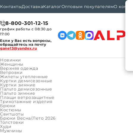
Контакты
Доставка
Каталог
Оптовым покупателям
О комп
8-800-301-12-15
график работы с 08:30 до
17:00
Если у Вас есть вопросы,
обращайтесь на почту
gane13@yandex.ru
Новинки
Женщины
Верхняя одежда
Ветровки
Каталог
Женщины
Верхняя одежда
Курт
Главная
Жилеты утепленные
Куртки демисезонные
Куртки зимние
Пальто демисезонные
Курт
Пальто зимние
Плащи ветрозащитные
Трикотажные изделия
Бренд:
Брюки
Костюмы
Артикул
Свитшоты
Брюки Весна/Лето 2026
Размер:
Толстовки
Худи
Мужчины
2XS (16