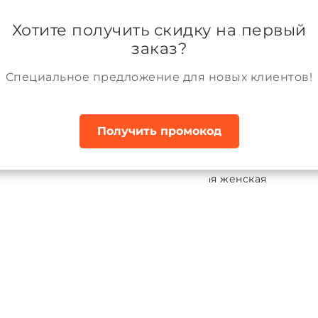
ании
Возврат и обмен товара
Аккаунт
Хотите получить скидку на первый
заказ?
Специальное предложение для новых клиентов!
Получить промокод
ки демисезонные
Куртка межсезонная женская
ка межсезонная женская
ALPEX
:
TRF16-404
4-80-88)
XS (164-84-92)
S (164-88-96)
M (170-92-100)
L (1