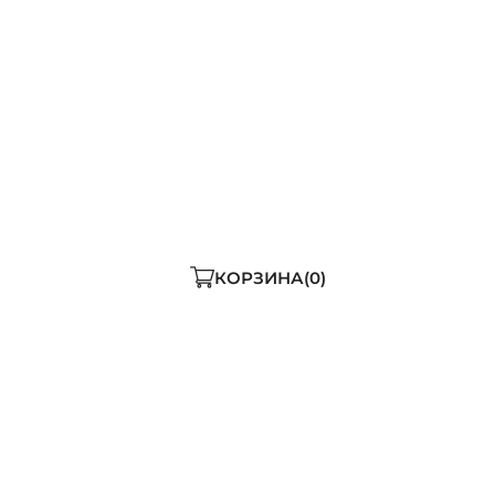
-104-112)
3XL (170-108-116)
4XL (170-112-120)
5XL (170-116-12
ДОБАВИТЬ В КОРЗИНУ
ь мало
КОРЗИНА
0
 куртка от бренда ALP
- и ветрозащитной ткани с покрытием DWR и TEFL