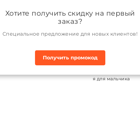
ании
Возврат и обмен товара
Аккаунт
Хотите получить скидку на первый
заказ?
Специальное предложение для новых клиентов!
Получить промокод
ки демисезонные
Куртка межсезонная для мальчика
ка межсезонная для мальчика
ALPEX
:
КМ1233
63
146-76-66
152-80-69
158-84-72