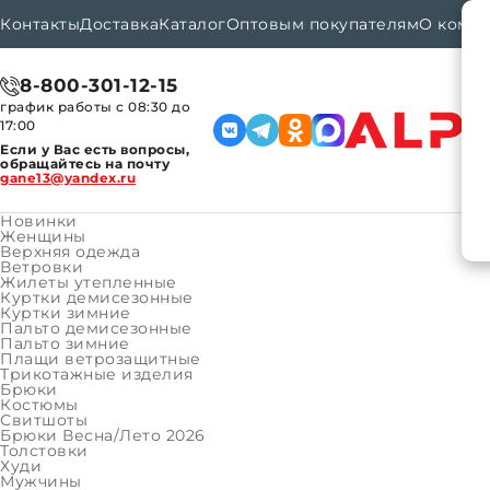
Контакты
Доставка
Каталог
Оптовым покупателям
О комп
8-800-301-12-15
график работы с 08:30 до
17:00
Если у Вас есть вопросы,
обращайтесь на почту
gane13@yandex.ru
Новинки
Женщины
Верхняя одежда
Ветровки
Каталог
Мальчики
Верхняя одежда
Курт
Главная
Жилеты утепленные
Куртки демисезонные
Куртки зимние
Пальто демисезонные
Курт
Пальто зимние
Плащи ветрозащитные
Трикотажные изделия
Бренд:
Брюки
Костюмы
Артикул
Свитшоты
Брюки Весна/Лето 2026
Размер:
Толстовки
Худи
Мужчины
140-72-