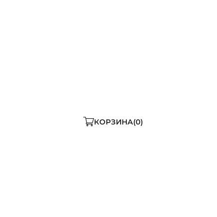
ДОБАВИТЬ В КОРЗИНУ
ь мало
КОРЗИНА
0
нная куртка для мальч
тку для мальчиков от российского бренда ALPEX