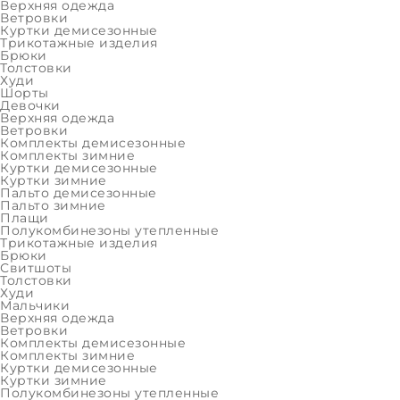
Верхняя одежда
Ветровки
Цвет:
Куртки демисезонные
Трикотажные изделия
Брюки
Толстовки
Худи
₽
Шорты
Девочки
Верхняя одежда
Ветровки
Комплекты демисезонные
Комплекты зимние
Куртки демисезонные
Осталос
Куртки зимние
Пальто демисезонные
Пальто зимние
Плащи
Полукомбинезоны утепленные
Трикотажные изделия
ОПИСАНИЕ
ХАРАКТЕРИСТИКИ
Брюки
Свитшоты
Толстовки
Худи
Мальчики
Демисезонная мембра
Верхняя одежда
Ветровки
Комплекты демисезонные
ALPEX
Комплекты зимние
Куртки демисезонные
Куртки зимние
Представляем непромокаемую демисезонную кур
Полукомбинезоны утепленные