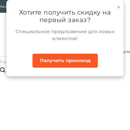
Аккаунт
×
Хотите получить скидку на
первый заказ?
Специальное предложение для новых
клиентов!
Каталог
Мальчики
Верхняя одежда
Курт
Главная
Получить промокод
Куртка межсезонная для мальчика
Бренд:
ALPEX
Артикул:
КМ1233