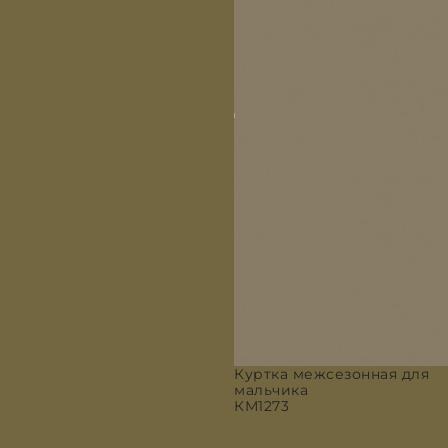
Куртка межсезонная для
мальчика
КМ1273