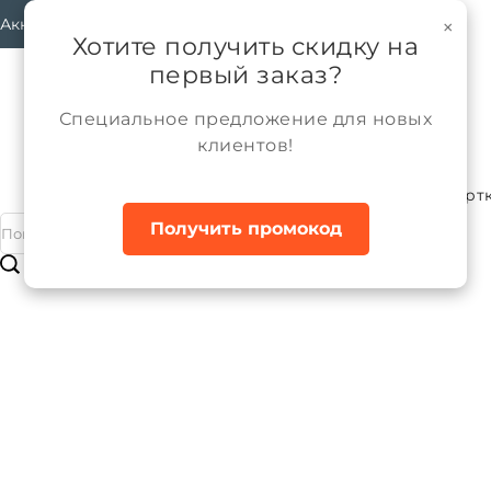
Аккаунт
×
Хотите получить скидку на
первый заказ?
Специальное предложение для новых
клиентов!
Каталог
Мальчики
Верхняя одежда
Курт
Главная
Получить промокод
Куртка межсезонная для мальчика
Бренд:
ALPEX
Артикул:
КМ1263