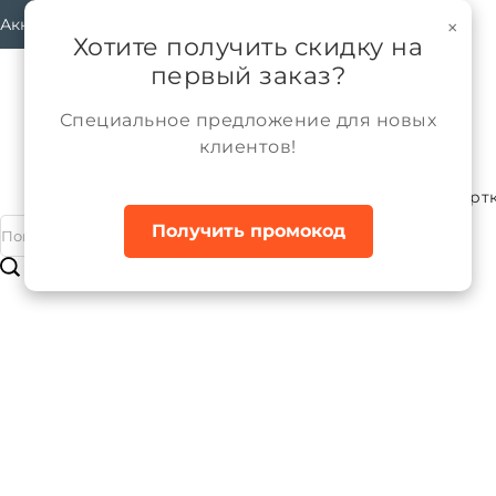
Аккаунт
×
Хотите получить скидку на
первый заказ?
Специальное предложение для новых
клиентов!
Каталог
Мальчики
Верхняя одежда
Курт
Главная
Получить промокод
Куртка межсезонная для мальчика
Бренд:
ALPEX
Артикул:
КМ1273