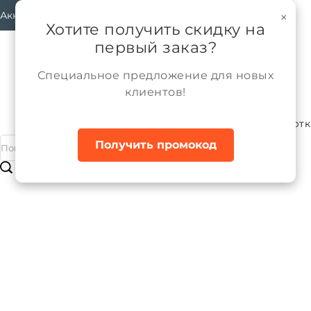
Аккаунт
×
Хотите получить скидку на
первый заказ?
Специальное предложение для новых
клиентов!
Каталог
Мужчины
Верхняя одежда
Куртк
Главная
Получить промокод
Куртка межсезонная мужская
Бренд:
ALPEX
Артикул:
TRF13-233