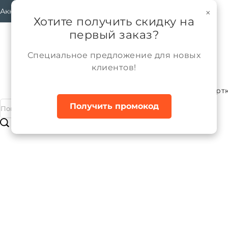
Аккаунт
×
Хотите получить скидку на
первый заказ?
Специальное предложение для новых
клиентов!
Каталог
Мальчики
Верхняя одежда
Курт
Главная
Получить промокод
Куртка зимняя для мальчика с иск
Бренд:
ALPEX
Артикул:
КД1249