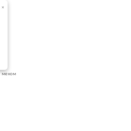
×
м мехом
енным мехом