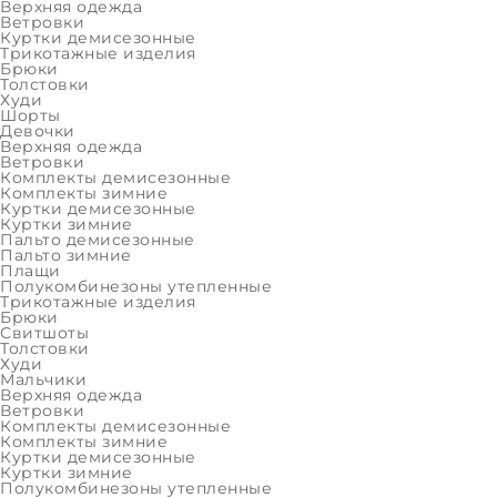
Верхняя одежда
Ветровки
Цвет:
Куртки демисезонные
Трикотажные изделия
Брюки
Толстовки
Худи
₽
Шорты
Девочки
Верхняя одежда
Ветровки
Комплекты демисезонные
Комплекты зимние
Куртки демисезонные
Осталос
Куртки зимние
Пальто демисезонные
Пальто зимние
Плащи
Полукомбинезоны утепленные
Трикотажные изделия
ОПИСАНИЕ
ХАРАКТЕРИСТИКИ
Брюки
Свитшоты
Толстовки
Худи
Мальчики
Зимняя куртка с иску
Верхняя одежда
Ветровки
Комплекты демисезонные
подростка от бренда 
Комплекты зимние
Куртки демисезонные
Ключевые преимущества
Куртки зимние
Полукомбинезоны утепленные