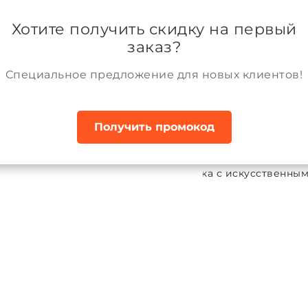
ании
Возврат и обмен товара
Аккаунт
Хотите получить скидку на первый
заказ?
Специальное предложение для новых клиентов!
Получить промокод
ки зимние
Куртка зимняя для мальчика с искусственны
ка зимняя для мальчика с искусств
ALPEX
:
КД1317
75
170-88-75
176-92-78
182-96-81
188-96-81