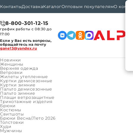
Контакты
Доставка
Каталог
Оптовым покупателям
О комп
8-800-301-12-15
график работы с 08:30 до
17:00
Если у Вас есть вопросы,
обращайтесь на почту
gane13@yandex.ru
Новинки
Женщины
Верхняя одежда
Ветровки
Каталог
Мальчики
Верхняя одежда
Курт
Главная
Жилеты утепленные
Куртки демисезонные
Куртки зимние
Пальто демисезонные
Курт
Пальто зимние
Плащи ветрозащитные
Трикотажные изделия
Бренд:
Брюки
Костюмы
Артикул
Свитшоты
Брюки Весна/Лето 2026
Размер:
Толстовки
Худи
Мужчины
164-88-