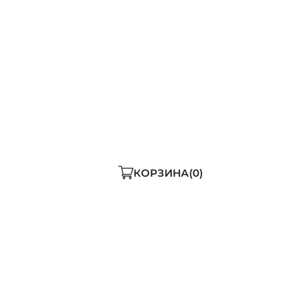
ДОБАВИТЬ В КОРЗИНУ
ь мало
КОРЗИНА
0
сственным мехом для м
ALPEX