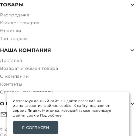
ТОВАРЫ
Распродажа
Каталог товаров
Новинки
Топ продаж
НАША КОМПАНИЯ
Доставка
Возврат и обмен товара
О компании
Контакты
Оптовым покупателям
Используя данный сайт, вы даете согласие на
О МАГАЗИНЕ
использование файлов cookie. К сайту подключен
сервис Яндекс.Метрика, который также использует
файлы cookie
Подробнее.
alpexstory@mail.ru
Я СОГЛАСЕН
© 2017-
2026
Все права защищены
Политика конфиденциальности