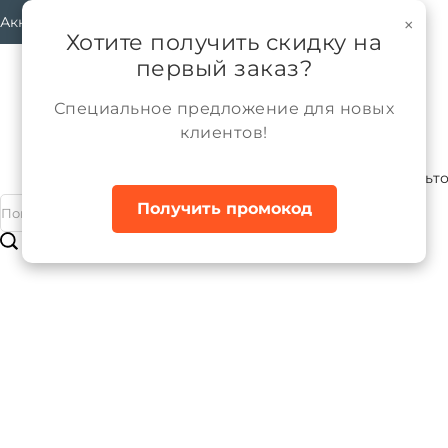
Аккаунт
×
Хотите получить скидку на
первый заказ?
Специальное предложение для новых
клиентов!
Каталог
Девочки
Верхняя одежда
Пальт
Главная
Получить промокод
Пальто зимнее для девочки с иску
Бренд:
ALPEX
Артикул:
ПД1290