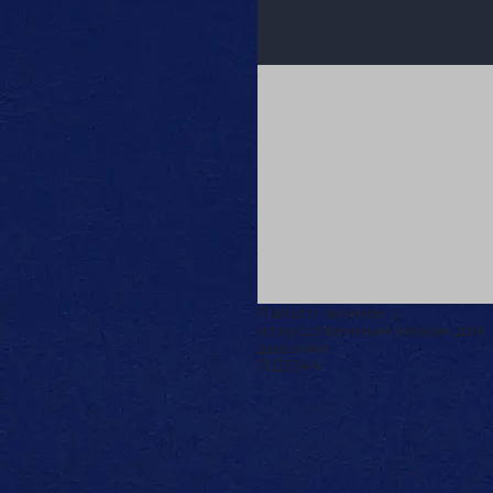
Пальто зимнее с
искусственным мехом для
девочки
ПД1344