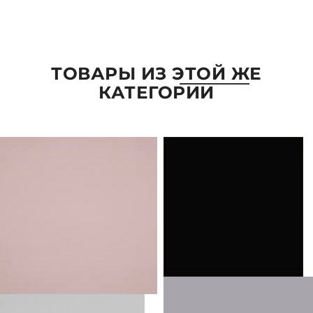
ОТПРАВИТЬ
ТОВАРЫ ИЗ ЭТОЙ ЖЕ
КАТЕГОРИИ
ПАРАМЕТРЫ
ВЫБРАТЬ ПАРАМЕТРЫ