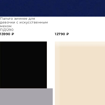
Пальто зимнее для
девочки с искусственным
мехом
ПД1290
13990
₽
12790
₽
ПАРАМЕТРЫ
ВЫБРАТЬ ПАРАМЕТРЫ