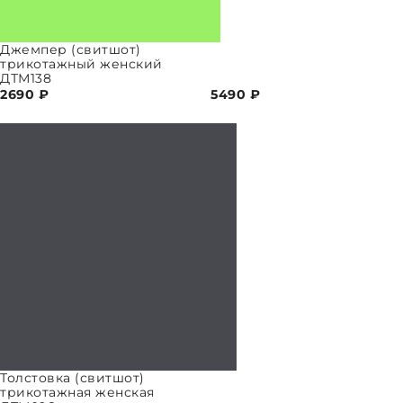
Джемпер (свитшот)
трикотажный женский
ДТМ138
2690
₽
5490
₽
ПАРАМЕТРЫ
Толстовка (свитшот)
трикотажная женская