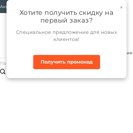
Аккаунт
×
Хотите получить скидку на
первый заказ?
Специальное предложение для новых
клиентов!
Каталог
Женщины
Трикотажные изделия
Главная
Получить промокод
Джемпер (свитшот) трикотажный 
Бренд:
ALPEX
Артикул:
ДТМ136