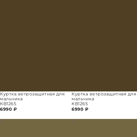
Куртка ветрозащитная для
Куртка ветрозащитная для
мальчика
мальчика
КВ1265
КВ1265
6990
₽
6990
₽
ПАРАМЕТРЫ
ВЫБРАТЬ ПАРАМЕТРЫ