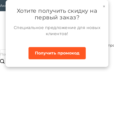
Аккаунт
×
Хотите получить скидку на
первый заказ?
Специальное предложение для новых
клиентов!
Каталог
Мальчики
Верхняя одежда
Ветр
Главная
Получить промокод
Куртка ветрозащитная для мальчик
Бренд:
ALPEX
Артикул:
КВ1293