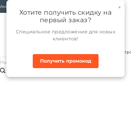
Аккаунт
×
Хотите получить скидку на
первый заказ?
Специальное предложение для новых
клиентов!
Каталог
Мальчики
Верхняя одежда
Ветр
Главная
Получить промокод
Куртка ветрозащитная для мальчик
Бренд:
ALPEX
Артикул:
КВ1331